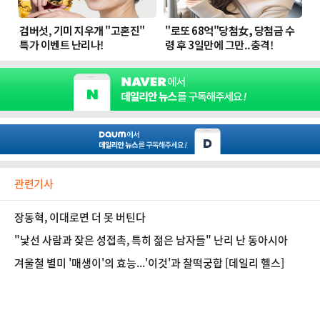
관련기사
장동혁, 이대로면 더 못 버틴다
"낯선 사람과 잦은 성접촉, 특히 젊은 남자들" 난리 난 동아시아
겨울철 별미 '매생이'의 효능...'이것'과 찰떡궁합 [데일리 헬스]