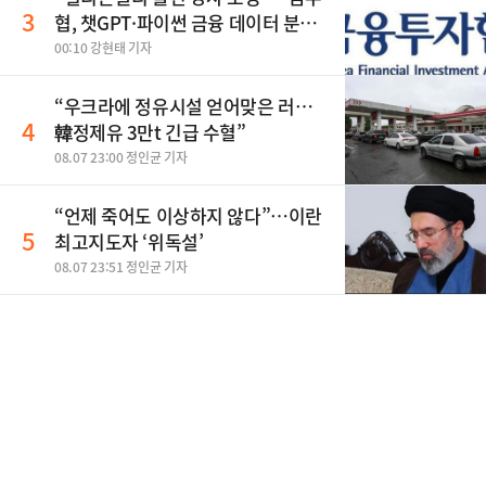
3
협, 챗GPT·파이썬 금융 데이터 분석
과정 개설
00:10 강현태 기자
“우크라에 정유시설 얻어맞은 러…
4
韓정제유 3만t 긴급 수혈”
08.07 23:00 정인균 기자
“언제 죽어도 이상하지 않다”…이란
5
최고지도자 ‘위독설’
08.07 23:51 정인균 기자