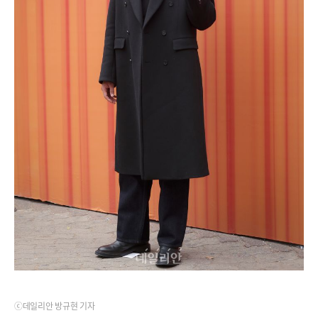
ⓒ데일리안 방규현 기자