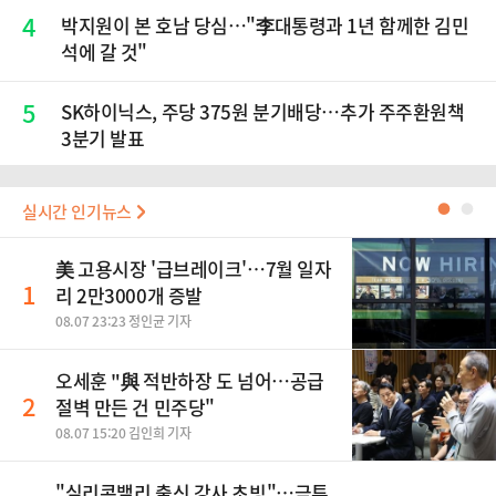
4
박지원이 본 호남 당심…"李대통령과 1년 함께한 김민
석에 갈 것"
5
SK하이닉스, 주당 375원 분기배당…추가 주주환원책
3분기 발표
실시간 인기뉴스
●
●
美 고용시장 '급브레이크'…7월 일자
1
리 2만3000개 증발
08.07 23:23 정인균 기자
오세훈 "與 적반하장 도 넘어…공급
2
절벽 만든 건 민주당"
08.07 15:20 김인희 기자
"실리콘밸리 출신 강사 초빙"…금투