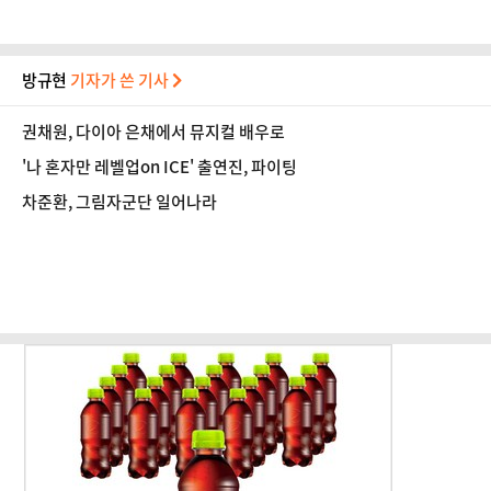
방규현
기자가 쓴 기사
권채원, 다이아 은채에서 뮤지컬 배우로
'나 혼자만 레벨업on ICE' 출연진, 파이팅
차준환, 그림자군단 일어나라