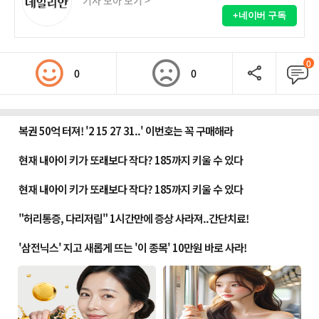
기사 모아 보기 >
+네이버 구독
0
0
0