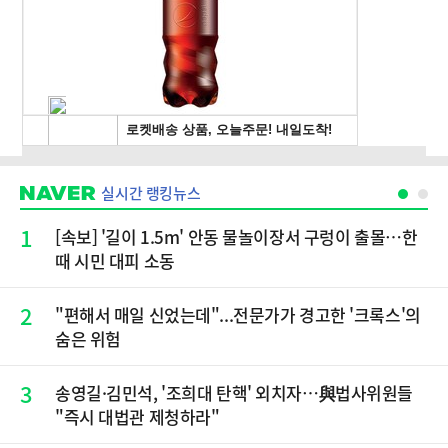
실시간 랭킹뉴스
1
[속보] '길이 1.5m' 안동 물놀이장서 구렁이 출몰…한
때 시민 대피 소동
2
"편해서 매일 신었는데"...전문가가 경고한 '크록스'의
숨은 위험
3
송영길·김민석, '조희대 탄핵' 외치자…與법사위원들
"즉시 대법관 제청하라"