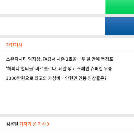
관련기사
스완지시티 엄지성, FA컵서 시즌 2호골…두 달 만에 득점포
‘하피냐 멀티골’ 바르셀로나, 레알 꺾고 스페인 슈퍼컵 우승
3300만원으로 최고의 가성비…안현민 연봉 인상률은?
김윤일
기자가 쓴 기사