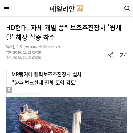
HD현대, 자체 개발 풍력보조추진장치 '윙세
일' 해상 실증 착수
백서원 기자 (sw100@dailian.co.kr)
입력 2026.01.12 09:39
수정 2026.01.12 09:39
MR탱커에 풍력보조추진장치 설치
“향후 벌크선대 전체 도입 검토”
X