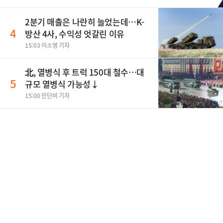
2분기 매출은 나란히 늘었는데…K-
4
방산 4사, 수익성 엇갈린 이유
15:03 이소영 기자
北, 열병식 후 트럭 150대 철수…대
5
규모 열병식 가능성↓
15:00 민단비 기자