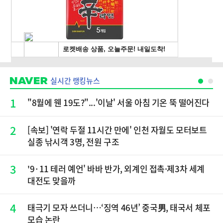
실시간 랭킹뉴스
1
"8월에 웬 19도?"...'이날' 서울 아침 기온 뚝 떨어진다
2
[속보] '연락 두절 11시간 만에' 인천 자월도 모터보트
실종 낚시객 3명, 전원 구조
3
'9·11 테러 예언' 바바 반가, 외계인 접촉·제3차 세계
대전도 맞을까
4
태극기 모자 쓰더니…‘징역 46년’ 중국男, 태국서 체포
모습 논란