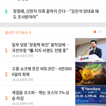
5
정청래, 신천지 의혹 끝까지 간다…"김민석 당대표 돼
도 조사받아야"
실시간 인기뉴스
●
●
일부 당원 '장동혁 퇴진' 움직임에…
1
국민의힘 "張 지지 서명도 진행 중"
15:40 오수진 기자
고용 쇼크에 웃은 비트코인…6만500
2
0달러 회복
16:24 김민희 기자
게걸음 코스피…뛰는 코스닥 7% 상
3
승 마감
16:10 강현태 기자