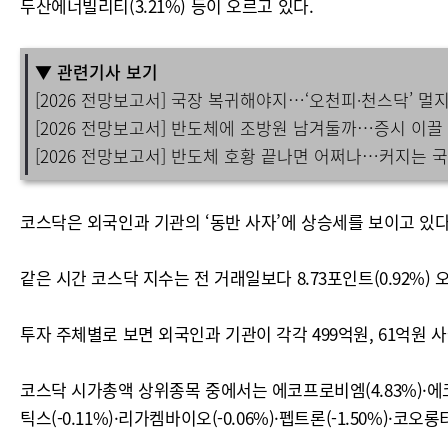
두산에너빌리티(3.21%) 등이 오르고 있다.
▼ 관련기사 보기
[2026 전망보고서] 국장 복귀해야지…‘오천피·천스닥’ 멀
[2026 전망보고서] 반도체에 조방원 남겨둘까…증시 이끌
[2026 전망보고서] 반도체 호황 끝나면 어쩌나…커지는 
코스닥은 외국인과 기관의 ‘동반 사자’에 상승세를 보이고 있다
같은 시간 코스닥 지수는 전 거래일보다 8.73포인트(0.92%) 오른
투자 주체별로 보면 외국인과 기관이 각각 499억원, 61억원 
코스닥 시가총액 상위종목 중에서는 에코프로비엠(4.83%)·에코프로(
틱스(-0.11%)·리가켐바이오(-0.06%)·펩트론(-1.50%)·코오롱