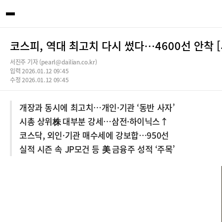
코스피, 역대 최고치 다시 썼다…4600선 안착 [
서진주 기자 (pearl@dailian.co.kr)
입력 2026.01.12 09:45
수정 2026.01.12 09:45
개장과 동시에 최고치…개인·기관 ‘동반 사자’
시총 상위株 대부분 강세…삼전·하이닉스↑
코스닥, 외인·기관 매수세에 강보합…950선
실적 시즌 속 JP모건 등 美 금융주 성적 ‘주목’