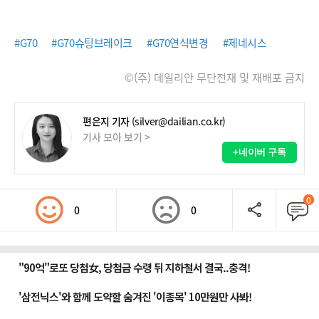
#G70
#G70슈팅브레이크
#G70연식변경
#제네시스
©(주) 데일리안 무단전재 및 재배포 금지
편은지 기자
(silver@dailian.co.kr)
기사 모아 보기 >
+네이버 구독
0
0
0