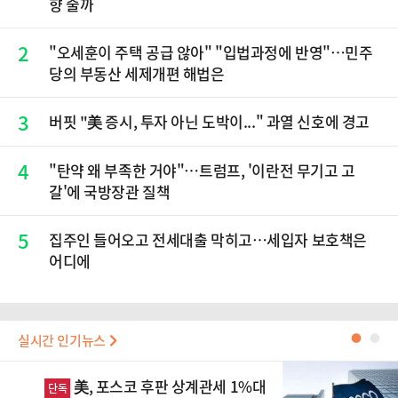
향 줄까
2
"오세훈이 주택 공급 않아" "입법과정에 반영"…민주
당의 부동산 세제개편 해법은
3
버핏 "美 증시, 투자 아닌 도박이..." 과열 신호에 경고
4
"탄약 왜 부족한 거야"…트럼프, '이란전 무기고 고
갈'에 국방장관 질책
5
집주인 들어오고 전세대출 막히고…세입자 보호책은
어디에
실시간 인기뉴스
●
●
美, 포스코 후판 상계관세 1%대
단독