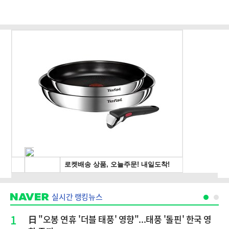
실시간 랭킹뉴스
1
日 "오봉 연휴 '더블 태풍' 영향"...태풍 '돌핀' 한국 영