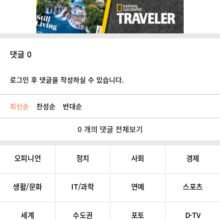
댓글 0
로그인 후 댓글을 작성하실 수 있습니다.
최신순
찬성순
반대순
0 개의 댓글 전체보기
오피니언
정치
사회
경제
생활/문화
IT/과학
연예
스포츠
세계
수도권
포토
D-TV