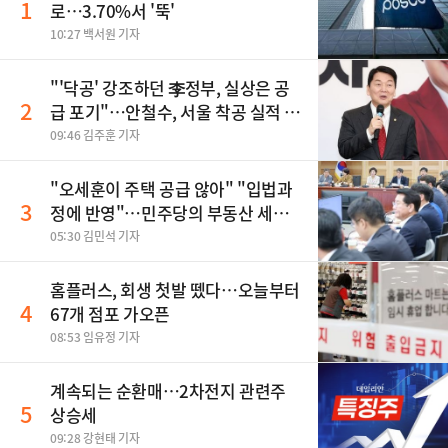
1
로…3.70%서 '뚝'
10:27 백서원 기자
"'닥공' 강조하던 李정부, 실상은 공
2
급 포기"…안철수, 서울 착공 실적 미
달 비판
09:46 김주훈 기자
"오세훈이 주택 공급 않아" "입법과
3
정에 반영"…민주당의 부동산 세제
개편 해법은
05:30 김민석 기자
홈플러스, 회생 첫발 뗐다…오늘부터
4
67개 점포 가오픈
08:53 임유정 기자
계속되는 순환매…2차전지 관련주
5
상승세
09:28 강현태 기자