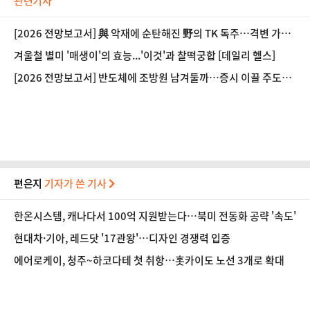
관련기사
[2026 전망보고서] 與 악재에 순탄해진 野의 TK 독주…격변 가능
성은
겨울철 별미 '매생이'의 효능...'이것'과 찰떡궁합 [데일리 헬스]
[2026 전망보고서] 반도체에 조방원 남겨둘까…증시 이끌 주도주
는
편은지
기자가 쓴 기사
한온시스템, 캐나다서 100억 지원받는다…북미 전동화 공략 '속도'
현대차·기아, 레드닷 '17관왕'…디자인 경쟁력 입증
에어로케이, 청주~하코다테 첫 취항…홋카이도 노선 3개로 확대