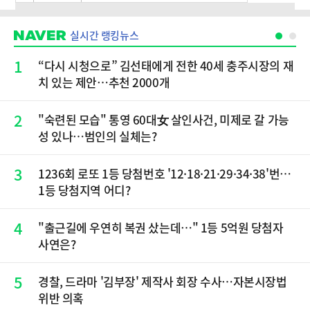
실시간 랭킹뉴스
1
“다시 시청으로” 김선태에게 전한 40세 충주시장의 재
치 있는 제안…추천 2000개
2
"숙련된 모습" 통영 60대女 살인사건, 미제로 갈 가능
성 있나…범인의 실체는?
3
1236회 로또 1등 당첨번호 '12·18·21·29·34·38'번…
1등 당첨지역 어디?
4
"출근길에 우연히 복권 샀는데…" 1등 5억원 당첨자
사연은?
5
경찰, 드라마 '김부장' 제작사 회장 수사…자본시장법
위반 의혹