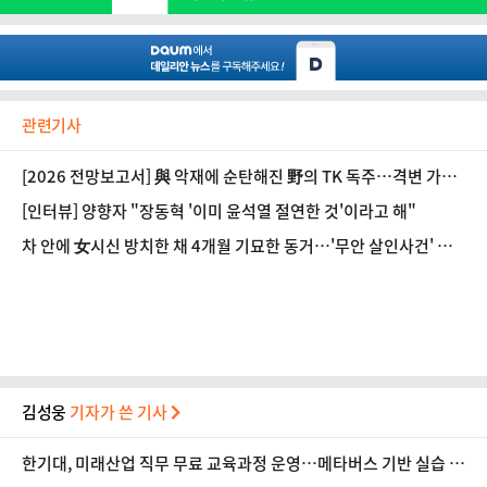
관련기사
[2026 전망보고서] 與 악재에 순탄해진 野의 TK 독주…격변 가능
성은
[인터뷰] 양향자 "장동혁 '이미 윤석열 절연한 것'이라고 해"
차 안에 女시신 방치한 채 4개월 기묘한 동거…'무안 살인사건' 공
범 3인조의 실체는?
김성웅
기자가 쓴 기사
한기대, 미래산업 직무 무료 교육과정 운영…메타버스 기반 실습 도