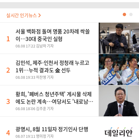
실시간 인기뉴스
●
●
서울 백화점 돌며 명품 20차례 싹쓸
1
이…30대 중국인 실형
08.08 17:22 김남하 기자
김민석, 제주·인천서 정청래 누르고
2
1위…누적 결과도 金 선두
08.08 19:33 허찬영 기자
황희, '폐버스 청년주택' 게시물 삭제
3
에도 논란 계속…여당서도 '내로남
불' 비판
08.08 18:06 김주훈 기자
광명시, 8월 11일자 정기인사 단행
4
08.07 19:11 명미정 기자