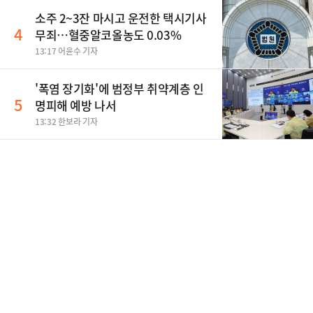
소주 2~3잔 마시고 운전한 택시기사
4
무죄…혈중알코올농도 0.03%
13:17 어윤수 기자
'폭염 장기화'에 범정부 취약계층 인
5
명피해 예방 나서
13:32 한보라 기자