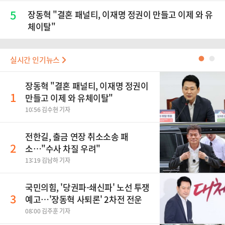
5
장동혁 "결혼 패널티, 이재명 정권이 만들고 이제 와 유
체이탈"
실시간 인기뉴스
●
●
장동혁 "결혼 패널티, 이재명 정권이
1
만들고 이제 와 유체이탈"
10:56 김수현 기자
전한길, 출금 연장 취소소송 패
2
소…"수사 차질 우려"
13:19 김남하 기자
국민의힘, '당권파-쇄신파' 노선 투쟁
3
예고…'장동혁 사퇴론' 2차전 전운
08:00 김주훈 기자