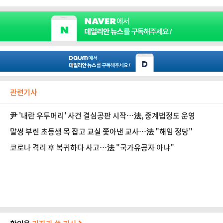
관련기사
尹 '내란 우두머리' 사건 결심공판 시작…法, 중계법정도 운영
말썽 부린 초등생 목 잡고 교실 쫓아낸 교사…法 "해임 정당"
코로나 격리 후 복귀하다 사고…法 "국가유공자 아냐"