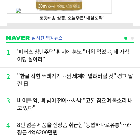
실시간 랭킹뉴스
1
'폐버스 청년주택' 황희에 분노 "더위 먹었냐, 네 자식
이랑 살아라"
2
"한글 적힌 쓰레기가…전 세계에 알려버릴 것" 경고 날
린 日
3
바이든 암, 뼈 넘어 전이…차남 "고통 참으며 목소리 내
고 있다"
4
8년 넘은 제품을 신상품 취급한 '농협하나로유통'…과
징금 4억6200만원