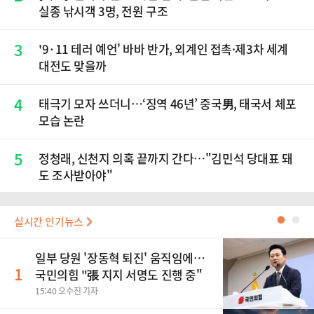
실종 낚시객 3명, 전원 구조
3
'9·11 테러 예언' 바바 반가, 외계인 접촉·제3차 세계
대전도 맞을까
4
태극기 모자 쓰더니…‘징역 46년’ 중국男, 태국서 체포
모습 논란
5
정청래, 신천지 의혹 끝까지 간다…"김민석 당대표 돼
도 조사받아야"
실시간 인기뉴스
●
●
일부 당원 '장동혁 퇴진' 움직임에…
1
국민의힘 "張 지지 서명도 진행 중"
15:40 오수진 기자