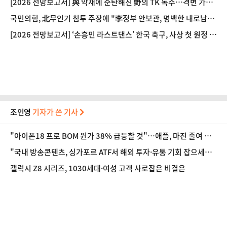
[2026 전망보고서] 與 악재에 순탄해진 野의 TK 독주…격변 가능
성은
국민의힘, 北무인기 침투 주장에 "李정부 안보관, 명백한 내로남불
식"
[2026 전망보고서] ‘손흥민 라스트댄스’ 한국 축구, 사상 첫 원정 월
드컵 8강 도전
조인영
기자가 쓴 기사
"아이폰18 프로 BOM 원가 38% 급등할 것"…애플, 마진 줄여 가
격 방어하나
"국내 방송콘텐츠, 싱가포르 ATF서 해외 투자·유통 기회 잡으세
요"
갤럭시 Z8 시리즈, 1030세대·여성 고객 사로잡은 비결은