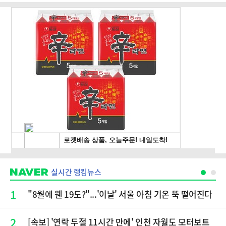
실시간 랭킹뉴스
1
"8월에 웬 19도?"...'이날' 서울 아침 기온 뚝 떨어진다
2
[속보] '연락 두절 11시간 만에' 인천 자월도 모터보트