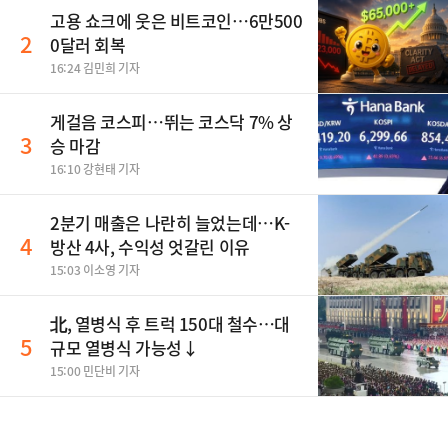
고용 쇼크에 웃은 비트코인…6만500
2
0달러 회복
16:24 김민희 기자
게걸음 코스피…뛰는 코스닥 7% 상
3
승 마감
16:10 강현태 기자
2분기 매출은 나란히 늘었는데…K-
4
방산 4사, 수익성 엇갈린 이유
15:03 이소영 기자
北, 열병식 후 트럭 150대 철수…대
5
규모 열병식 가능성↓
15:00 민단비 기자