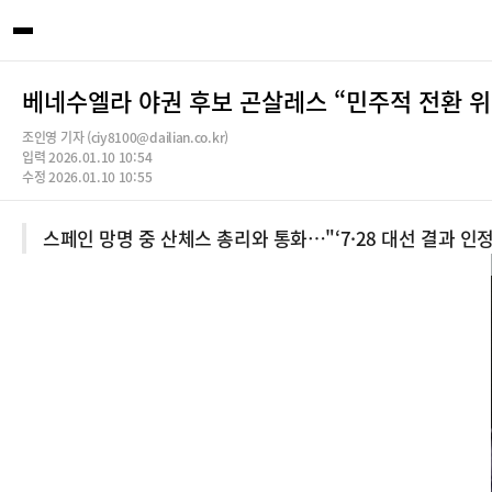
베네수엘라 야권 후보 곤살레스 “민주적 전환 위
조인영 기자 (ciy8100@dailian.co.kr)
입력 2026.01.10 10:54
수정 2026.01.10 10:55
스페인 망명 중 산체스 총리와 통화…"‘7·28 대선 결과 인정