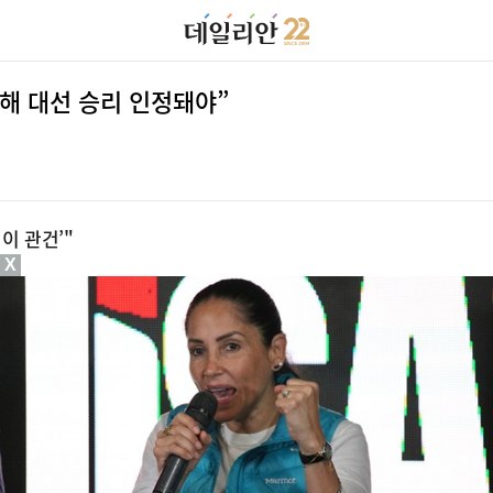
해 대선 승리 인정돼야”
이 관건’"
X