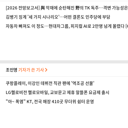
[2026 전망보고서] 與 악재에 순탄해진 野의 TK 독주…격변 가능성은
김병기 징계 '세 가지 시나리오'…어떤 결론도 민주당에 부담
자동차 빠져도 이 정도…현대차그룹, 피지컬 AI로 2만명 넘게 몰렸다 [CE
조인영
기자가 쓴 기사
쿠팡플레이, 이강인 데뷔전 직관 팬에 '역조공 선물'
LG헬로비전 헬로모바일, 교보문고 제휴 알뜰폰 요금제 출시
"아~ 폭염" KT, 전국 매장 410곳 무더위 쉼터 운영