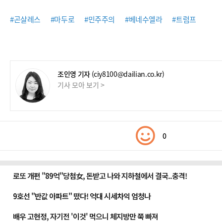
#곤살레스
#마두로
#민주주의
#베네수엘라
#트럼프
조인영 기자
(ciy8100@dailian.co.kr)
기사 모아 보기 >
0