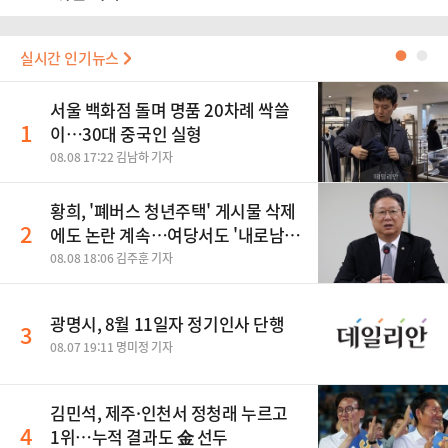
실시간 인기뉴스
●
●
서울 백화점 돌며 명품 20차례 싹쓸
1
이…30대 중국인 실형
08.08 17:22 김남하 기자
황희, '폐버스 청년주택' 게시물 삭제
2
에도 논란 계속…여당서도 '내로남
불' 비판
08.08 18:06 김주훈 기자
광명시, 8월 11일자 정기인사 단행
3
08.07 19:11 명미정 기자
김민석, 제주·인천서 정청래 누르고
4
1위…누적 결과도 金 선두