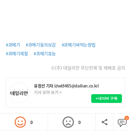
#과메기
#과메기동의보감
#과메기싸먹는방법
#과메기제철
#과메기효능
©(주) 데일리안 무단전재 및 재배포 금지
유정선 기자
(dwt8485@dailian.co.kr)
기사 모아 보기 >
+네이버 구독
0
0
0