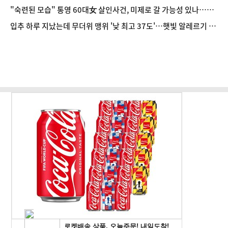
"숙련된 모습" 통영 60대女 살인사건, 미제로 갈 가능성 있나…범
인의 실체는?
입추 하루 지났는데 무더위 맹위 '낮 최고 37도'…햇빛 알레르기 증
상·집에서 할 수 있는 치료법 [오늘 날씨]