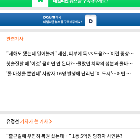
관련기사
"새해도 됐는데 밀어볼까" 세신, 피부에 독 vs 도움?…'이런 증상'
있다면 피해야 [데일리 헬스]
칫솔질할 때 '이것' 묻히면 안 된다?…몰랐던 치약의 성분과 올바른
사용법 [데일리 헬스]
'물 마셨을 뿐인데' 사망자 16명 발생에 난리난 '이 도시'…어떤 증
상이? [데일리 헬스]
유정선
기자가 쓴 기사
"출근길에 우연히 복권 샀는데…" 1등 5억원 당첨자 사연은?