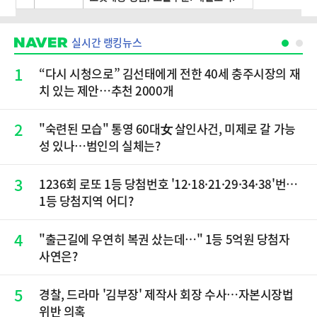
실시간 랭킹뉴스
1
“다시 시청으로” 김선태에게 전한 40세 충주시장의 재
치 있는 제안…추천 2000개
2
"숙련된 모습" 통영 60대女 살인사건, 미제로 갈 가능
성 있나…범인의 실체는?
3
1236회 로또 1등 당첨번호 '12·18·21·29·34·38'번…
1등 당첨지역 어디?
4
"출근길에 우연히 복권 샀는데…" 1등 5억원 당첨자
사연은?
5
경찰, 드라마 '김부장' 제작사 회장 수사…자본시장법
위반 의혹