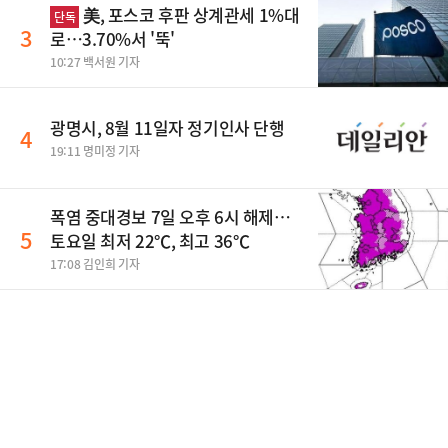
美, 포스코 후판 상계관세 1%대
단독
3
로…3.70%서 '뚝'
10:27 백서원 기자
광명시, 8월 11일자 정기인사 단행
4
19:11 명미정 기자
폭염 중대경보 7일 오후 6시 해제…
5
토요일 최저 22℃, 최고 36℃
17:08 김인희 기자