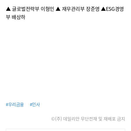
▲ 글로벌전략부 이형민 ▲ 재무관리부 장준영 ▲ESG경영
부 배상하
#우리금융
#인사
©(주) 데일리안 무단전재 및 재배포 금지