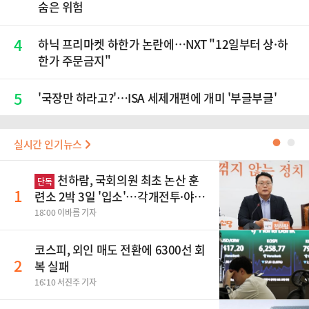
숨은 위험
4
하닉 프리마켓 하한가 논란에…NXT "12일부터 상·하
한가 주문금지"
5
'국장만 하라고?'…ISA 세제개편에 개미 '부글부글'
실시간 인기뉴스
●
●
천하람, 국회의원 최초 논산 훈
단독
1
련소 2박 3일 '입소'…각개전투·야간
행군 한다
18:00 이바름 기자
코스피, 외인 매도 전환에 6300선 회
2
복 실패
16:10 서진주 기자