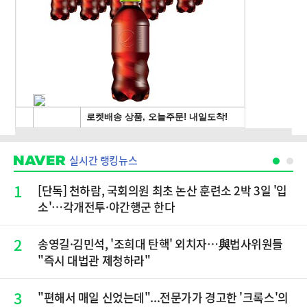
실시간 랭킹뉴스
1
[단독] 천하람, 국회의원 최초 논산 훈련소 2박 3일 '입
소'…각개전투·야간행군 한다
2
송영길·김민석, '조희대 탄핵' 외치자…與법사위원들
"즉시 대법관 제청하라"
3
"편해서 매일 신었는데"...전문가가 경고한 '크록스'의