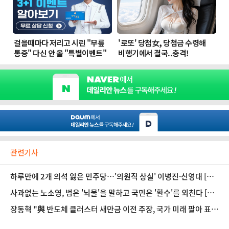
관련기사
하루만에 2개 의석 잃은 민주당…'의원직 상실' 이병진·신영대 [뉴
스속인물]
사과없는 노소영, 법은 '뇌물'을 말하고 국민은 '환수'를 외친다 [데
스크 칼럼]
장동혁 "與 반도체 클러스터 새만금 이전 주장, 국가 미래 팔아 표
얻겠단 선동"