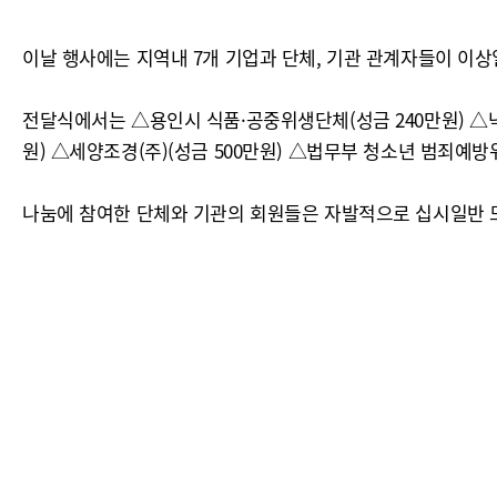
이날 행사에는 지역내 7개 기업과 단체, 기관 관계자들이 이상
전달식에서는 △용인시 식품·공중위생단체(성금 240만원) △낙우
원) △세양조경(주)(성금 500만원) △법무부 청소년 범죄예방
나눔에 참여한 단체와 기관의 회원들은 자발적으로 십시일반 모