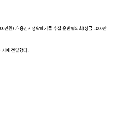
000만원) △용인시생활폐기물 수집·운반협의회(성금 1000만
 시에 전달했다.