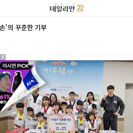
 손'의 꾸준한 기부
X