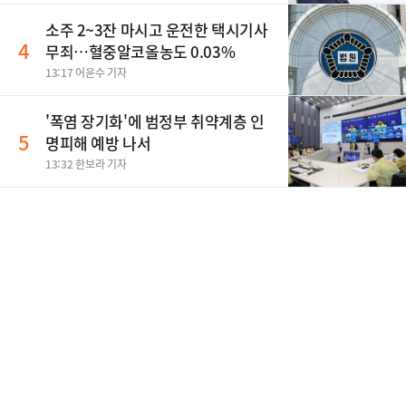
소주 2~3잔 마시고 운전한 택시기사
4
무죄…혈중알코올농도 0.03%
13:17 어윤수 기자
'폭염 장기화'에 범정부 취약계층 인
5
명피해 예방 나서
13:32 한보라 기자