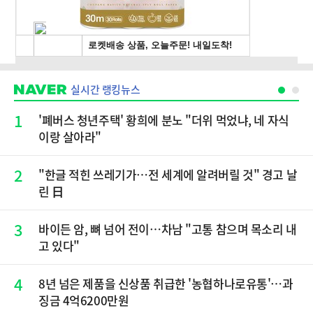
실시간 랭킹뉴스
1
'폐버스 청년주택' 황희에 분노 "더위 먹었냐, 네 자식
이랑 살아라"
2
"한글 적힌 쓰레기가…전 세계에 알려버릴 것" 경고 날
린 日
3
바이든 암, 뼈 넘어 전이…차남 "고통 참으며 목소리 내
고 있다"
4
8년 넘은 제품을 신상품 취급한 '농협하나로유통'…과
징금 4억6200만원