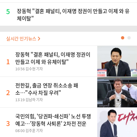
5
장동혁 "결혼 패널티, 이재명 정권이 만들고 이제 와 유
체이탈"
실시간 인기뉴스
●
●
장동혁 "결혼 패널티, 이재명 정권이
1
만들고 이제 와 유체이탈"
10:56 김수현 기자
전한길, 출금 연장 취소소송 패
2
소…"수사 차질 우려"
13:19 김남하 기자
국민의힘, '당권파-쇄신파' 노선 투쟁
3
예고…'장동혁 사퇴론' 2차전 전운
08:00 김주훈 기자