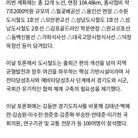
이번 계획에는 총 12개 노선, 연장 104.48km, 총사업비 약
7조2000억원 규모의 △월곶배곧선 △용인선 연장 △수원
도시철도 1호선 △모란판교선 △성남도시철도 1호선 △성
남도시철도 2호선 △김포골드라인 학운연장 △판교오포선
△동백신봉선 △가좌식사선 △대곡고양시청식사선 △덕정
옥정선 등이 담겨있다.
이날 토론에서 도시철도는 출퇴근 편의 개선을 넘어 지역
균형발전과 정주 여건을 좌우하는 핵심 기반시설이라며 사
전타당성조사와 예비타당성조사 단계에서 경기도와 시군,
국회간 유기적인 협력 체계 구축의 필요성을 제기했다.
이날 토론회에는 김동연 경기도지사를 비롯해 김태년·백혜
련·김승원·이수진·한준호·김준혁·부승찬·안태준·이기헌 국
회의원, 연구기관 및 교통 전문가 등 100여명이 참석했다.