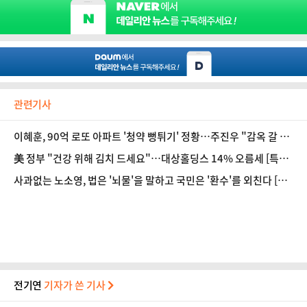
관련기사
이혜훈, 90억 로또 아파트 '청약 뻥튀기' 정황…주진우 "감옥 갈 사
안"
美 정부 "건강 위해 김치 드세요"…대상홀딩스 14% 오름세 [특징
주]
사과없는 노소영, 법은 '뇌물'을 말하고 국민은 '환수'를 외친다 [데
스크 칼럼]
전기연
기자가 쓴 기사