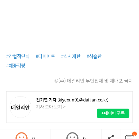
#간헐적단식
#다이어트
#식사제한
#식습관
#체중감량
©(주) 데일리안 무단전재 및 재배포 금지
전기연 기자
(kiyeoun01@dailian.co.kr)
기사 모아 보기 >
+네이버 구독
0
0
0