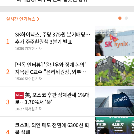
실시간 인기뉴스
●
●
SK하이닉스, 주당 375원 분기배당…
1
추가 주주환원책 3분기 발표
16:59 임채현 기자
[단독 인터뷰] '윤민우와 징계 논의'
2
지목된 C교수 "윤리위원장, 외부와
논의 잘못된 행위"
15:00 오수진 기자
美, 포스코 후판 상계관세 1%대
단독
3
로…3.70%서 '뚝'
10:27 백서원 기자
코스피, 외인 매도 전환에 6300선 회
4
복 실패