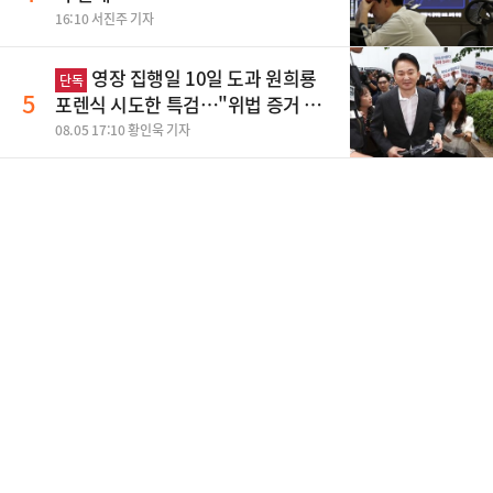
16:10 서진주 기자
영장 집행일 10일 도과 원희룡
단독
5
포렌식 시도한 특검…"위법 증거 수
집" 지적
08.05 17:10 황인욱 기자