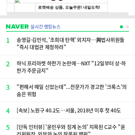
실시간 랭킹뉴스
1
송영길·김민석, '조희대 탄핵' 외치자…與법사위원들
"즉시 대법관 제청하라"
2
하닉 프리마켓 하한가 논란에…NXT "12일부터 상·하
한가 주문금지"
3
"편해서 매일 신었는데"...전문가가 경고한 '크록스'의
숨은 위험
4
[속보] 노원구 40.2도…서울, 2018년 이후 첫 40도
5
[단독 인터뷰] '윤민우와 징계 논의' 지목된 C교수 "윤
리위원장, 외부와 논의 잘못된 행위"