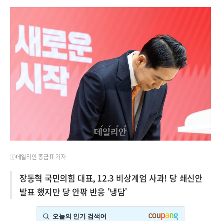
ⓒ데일리안 홍금표 기자
장동혁 국민의힘 대표, 12.3 비상계엄 사과! 당 쇄신안
발표 했지만 당 안팎 반응 '냉담'