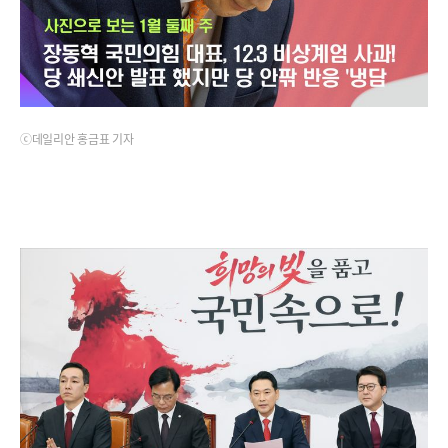
ⓒ데일리안 홍금표 기자