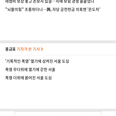
레켐비 보장 놓고 손보사 집결…치매 보험 경쟁 불붙었다
"뇌물의힘" 조롱하더니…與, 자당 공천헌금 의혹엔 '온도차'
홍금표
기자가 쓴 기사
'기록적인 폭염' 열기에 삼켜진 서울 도심
폭염 무더위에 열기에 갇힌 서울
폭염 더위에 붉어진 서울 도심