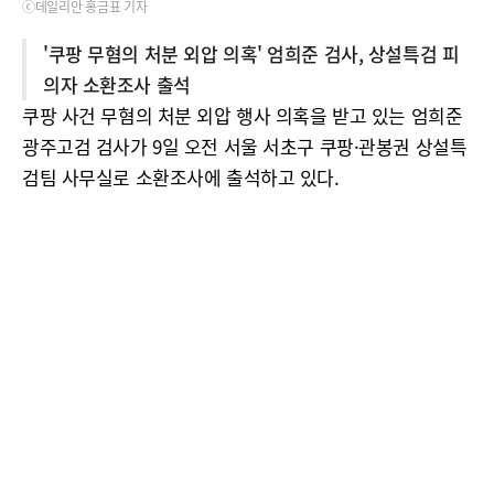
ⓒ데일리안 홍금표 기자
'쿠팡 무혐의 처분 외압 의혹' 엄희준 검사, 상설특검 피
의자 소환조사 출석
쿠팡 사건 무혐의 처분 외압 행사 의혹을 받고 있는 엄희준
광주고검 검사가 9일 오전 서울 서초구 쿠팡·관봉권 상설특
검팀 사무실로 소환조사에 출석하고 있다.