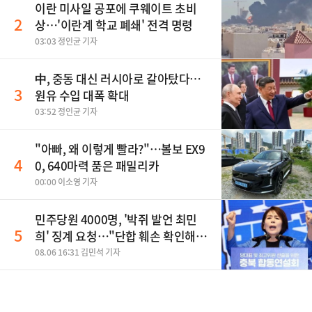
이란 미사일 공포에 쿠웨이트 초비
2
상…'이란계 학교 폐쇄' 전격 명령
03:03 정인균 기자
中, 중동 대신 러시아로 갈아탔다…
3
원유 수입 대폭 확대
03:52 정인균 기자
"아빠, 왜 이렇게 빨라?"…볼보 EX9
4
0, 640마력 품은 패밀리카
00:00 이소영 기자
민주당원 4000명, '박쥐 발언 최민
5
희' 징계 요청…"단합 훼손 확인해
야"
08.06 16:31 김민석 기자