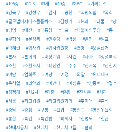
#105층
#12.3
#3개
#49층
#GBC
#가짜뉴스
#강득구
#강선우
#검사
#공천
#국민의힘
#국회
#글로벌비지니스콤플렉스
#김병기
#논의
#뇌물
#당
#당명
#대전
#대통령
#대표
#더불어민주당
#동
#무혐의
#문정복
#민주당
#박정
#발전
#발표
#백혜련
#법사위
#법사위원장
#변경
#보궐선거
#본사
#본회의
#비상계엄
#사건
#사과
#상설특검
#소환
#소환조사
#쇄신안
#수수
#신사옥
#신천지
#야당
#엄희준
#여당
#예정
#외압
#원내대표
#윤석열
#의안과
#이건태
#이성윤
#장동혁
#접수
#정청래
#제2차
#제출
#종합
#진성준
#처리
#처분
#최고위원
#최고위원회의
#추미애
#출석
#충남
#충청
#쿠팡
#탄압
#통일교
#통일위원회
#통합
#특검
#특검법
#피의자
#한병도
#헌금
#현대자동차
#현대차
#현대차그룹
#혐의