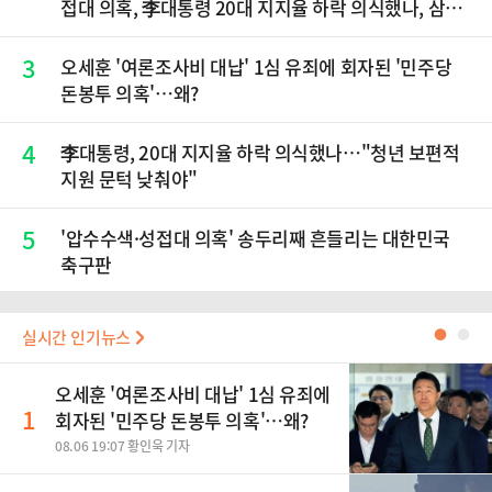
접대 의혹, 李대통령 20대 지지율 하락 의식했나, 삼전
닉스 올인은 금물, SK하이닉스 프리마켓 시초가 논란
재점화, 김민석 "과반 승리 가능성 99%" 등
3
오세훈 '여론조사비 대납' 1심 유죄에 회자된 '민주당
돈봉투 의혹'…왜?
4
李대통령, 20대 지지율 하락 의식했나…"청년 보편적
지원 문턱 낮춰야"
5
'압수수색·성접대 의혹' 송두리째 흔들리는 대한민국
축구판
실시간 인기뉴스
●
●
오세훈 '여론조사비 대납' 1심 유죄에
1
회자된 '민주당 돈봉투 의혹'…왜?
08.06 19:07 황인욱 기자