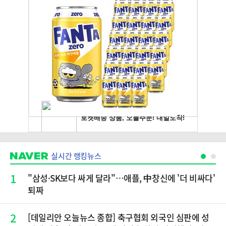
실시간 랭킹뉴스
1
"삼성·SK보다 싸게 달라"…애플, 中창신에 '더 비싸다'
퇴짜
2
[데일리안 오늘뉴스 종합] 축구협회 외국인 심판에 성