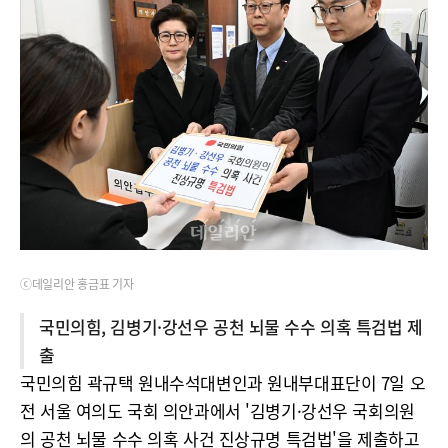
ⓒ데일리안 홍금표 기자
국민의힘, 김병기·강선우 공천 뇌물 수수 의혹 특검법 제
출
국민의힘 곽규택 원내수석대변인과 원내부대표단이 7일 오
전 서울 여의도 국회 의안과에서 '김병기·강선우 국회의원
의 공천 뇌물 수수 의혹 사건 진상규명 특검법'을 제출하고