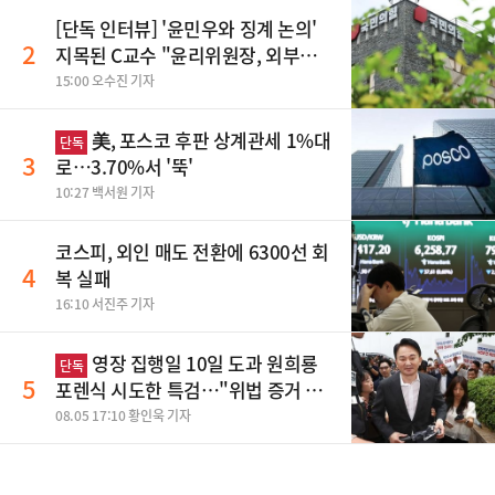
[단독 인터뷰] '윤민우와 징계 논의'
2
지목된 C교수 "윤리위원장, 외부와
논의 잘못된 행위"
15:00 오수진 기자
美, 포스코 후판 상계관세 1%대
단독
3
로…3.70%서 '뚝'
10:27 백서원 기자
코스피, 외인 매도 전환에 6300선 회
4
복 실패
16:10 서진주 기자
영장 집행일 10일 도과 원희룡
단독
5
포렌식 시도한 특검…"위법 증거 수
집" 지적
08.05 17:10 황인욱 기자