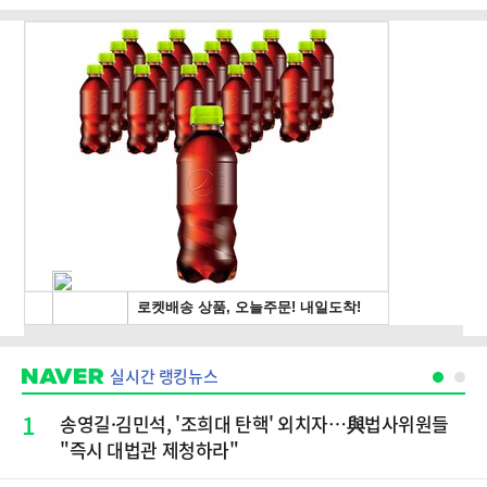
실시간 랭킹뉴스
1
송영길·김민석, '조희대 탄핵' 외치자…與법사위원들
"즉시 대법관 제청하라"