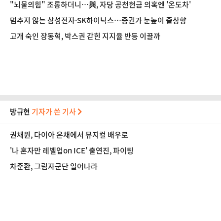
"뇌물의힘" 조롱하더니…與, 자당 공천헌금 의혹엔 '온도차'
멈추지 않는 삼성전자·SK하이닉스…증권가 눈높이 줄상향
고개 숙인 장동혁, 박스권 갇힌 지지율 반등 이끌까
방규현
기자가 쓴 기사
권채원, 다이아 은채에서 뮤지컬 배우로
'나 혼자만 레벨업on ICE' 출연진, 파이팅
차준환, 그림자군단 일어나라