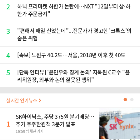
2
하닉 프리마켓 하한가 논란에…NXT "12일부터 상·하
한가 주문금지"
3
"편해서 매일 신었는데"...전문가가 경고한 '크록스'의
숨은 위험
4
[속보] 노원구 40.2도…서울, 2018년 이후 첫 40도
5
[단독 인터뷰] '윤민우와 징계 논의' 지목된 C교수 "윤
리위원장, 외부와 논의 잘못된 행위"
실시간 인기뉴스
●
●
SK하이닉스, 주당 375원 분기배당…
1
추가 주주환원책 3분기 발표
16:59 임채현 기자