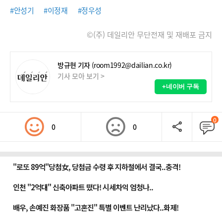
#안성기
#이정재
#정우성
©(주) 데일리안 무단전재 및 재배포 금지
방규현 기자
(room1992@dailian.co.kr)
기사 모아 보기 >
+네이버 구독
0
0
0