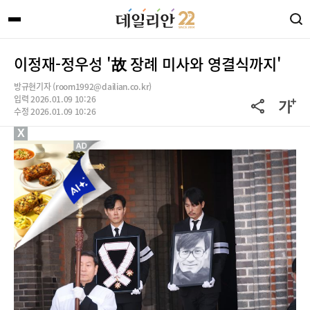
이정재-정우성 '故 장례 미사와 영결식까지'
방규현기자 (room1992@dailian.co.kr)
입력 2026.01.09 10:26
수정 2026.01.09 10:26
X