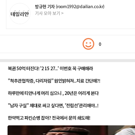
방규현 기자
(room1992@dailian.co.kr)
기사 모아 보기 >
0