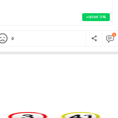
+네이버 구독
0
0