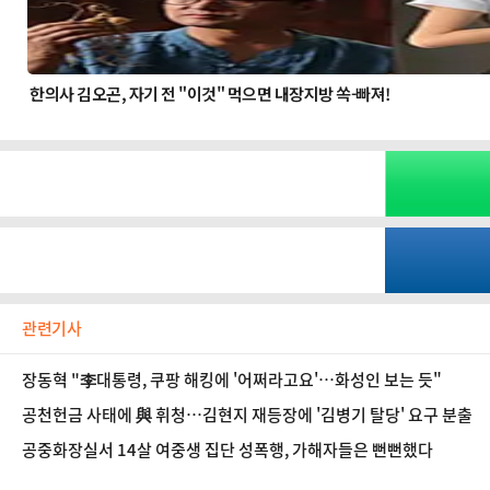
관련기사
장동혁 "李대통령, 쿠팡 해킹에 '어쩌라고요'…화성인 보는 듯"
공천헌금 사태에 與 휘청…김현지 재등장에 '김병기 탈당' 요구 분출
공중화장실서 14살 여중생 집단 성폭행, 가해자들은 뻔뻔했다