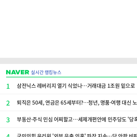
실시간 랭킹뉴스
1
삼전닉스 레버리지 열기 식었나…거래대금 1조원 밑으로
2
퇴직은 50세, 연금은 65세부터?…청년, 명품·여행 대신 노후
3
부동산·주식 민심 어찌할고…세제개편안에 민주당도 '당
4
국민의힘 윤리위 '외부 유출 의혹' 파장 지속…당 안팎 비