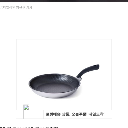
ⓒ데일리안 방규현 기자