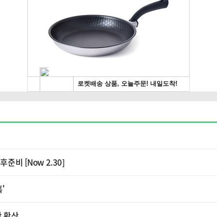
준비 [Now 2.30]
혹'
판 확산