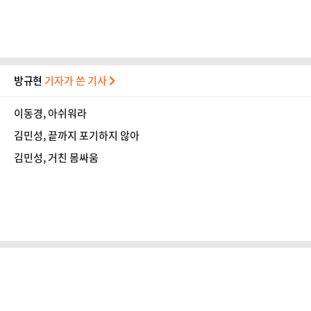
방규현
기자가 쓴 기사
이동경, 아쉬워라
김민성, 끝까지 포기하지 않아
김민성, 거친 몸싸움