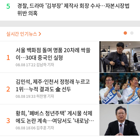
5
경찰, 드라마 '김부장' 제작사 회장 수사…자본시장법
위반 의혹
실시간 인기뉴스
●
●
서울 백화점 돌며 명품 20차례 싹쓸
1
이…30대 중국인 실형
08.08 17:22 김남하 기자
김민석, 제주·인천서 정청래 누르고
2
1위…누적 결과도 金 선두
08.08 19:33 허찬영 기자
황희, '폐버스 청년주택' 게시물 삭제
3
에도 논란 계속…여당서도 '내로남
불' 비판
08.08 18:06 김주훈 기자