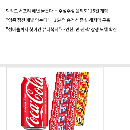
덕적도 서포리 해변 물든다…'주섬주섬 음악회' 15일 개막
“영종 정전 재발 막는다”…354억 송전선 증설·해저망 구축
"섬마을까지 찾아간 뷰티복지"…인천, 민·관·학 상생 모델 확산