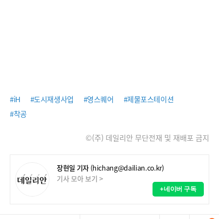
#iH
#도시재생사업
#영스퀘어
#제물포스테이션
#착공
©(주) 데일리안 무단전재 및 재배포 금지
장현일 기자
(hichang@dailian.co.kr)
기사 모아 보기 >
+네이버 구독