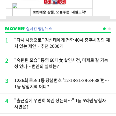
실시간 랭킹뉴스
1
“다시 시청으로” 김선태에게 전한 40세 충주시장의 재
치 있는 제안…추천 2000개
2
"숙련된 모습" 통영 60대女 살인사건, 미제로 갈 가능
성 있나…범인의 실체는?
3
1236회 로또 1등 당첨번호 '12·18·21·29·34·38'번…
1등 당첨지역 어디?
4
"출근길에 우연히 복권 샀는데…" 1등 5억원 당첨자
사연은?