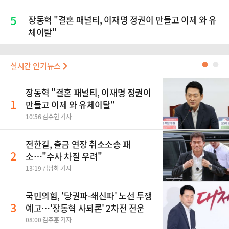
5
장동혁 "결혼 패널티, 이재명 정권이 만들고 이제 와 유
체이탈"
실시간 인기뉴스
●
●
장동혁 "결혼 패널티, 이재명 정권이
1
만들고 이제 와 유체이탈"
10:56 김수현 기자
전한길, 출금 연장 취소소송 패
2
소…"수사 차질 우려"
13:19 김남하 기자
국민의힘, '당권파-쇄신파' 노선 투쟁
3
예고…'장동혁 사퇴론' 2차전 전운
08:00 김주훈 기자