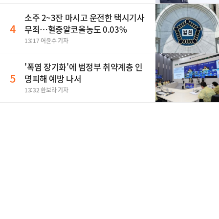
소주 2~3잔 마시고 운전한 택시기사
4
무죄…혈중알코올농도 0.03%
13:17 어윤수 기자
'폭염 장기화'에 범정부 취약계층 인
5
명피해 예방 나서
13:32 한보라 기자