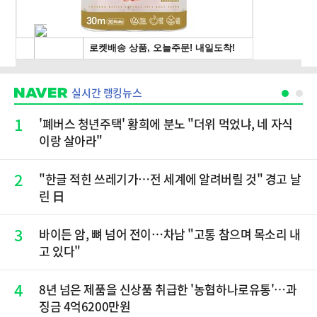
실시간 랭킹뉴스
1
'폐버스 청년주택' 황희에 분노 "더위 먹었냐, 네 자식
이랑 살아라"
2
"한글 적힌 쓰레기가…전 세계에 알려버릴 것" 경고 날
린 日
3
바이든 암, 뼈 넘어 전이…차남 "고통 참으며 목소리 내
고 있다"
4
8년 넘은 제품을 신상품 취급한 '농협하나로유통'…과
징금 4억6200만원