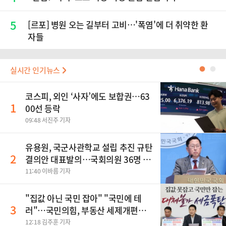
5
[르포] 병원 오는 길부터 고비…'폭염'에 더 취약한 환
자들
실시간 인기뉴스
●
●
코스피, 외인 ‘사자’에도 보합권…63
1
00선 등락
09:48 서진주 기자
유용원, 국군사관학교 설립 추진 규탄
2
결의안 대표발의…국회의원 36명 동
참
11:40 이바름 기자
"집값 아닌 국민 잡아" "국민에 테
3
러"…국민의힘, 부동산 세제개편안
맹폭
12:18 김주훈 기자