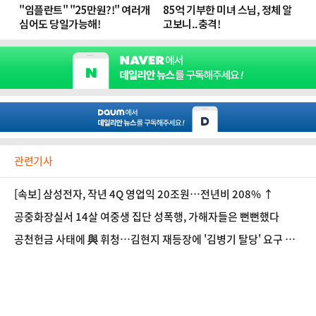
관련기사
[속보] 삼성전자, 작년 4Q 영업익 20조원…전년비 208% ↑
공중화장실서 14살 여중생 집단 성폭행, 가해자들은 뻔뻔했다
공천헌금 사태에 與 휘청…김현지 재등장에 '김병기 탈당' 요구 분
출