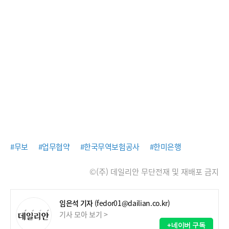
#무보
#업무협약
#한국무역보험공사
#한미은행
©(주) 데일리안 무단전재 및 재배포 금지
임은석 기자
(fedor01@dailian.co.kr)
기사 모아 보기 >
+네이버 구독