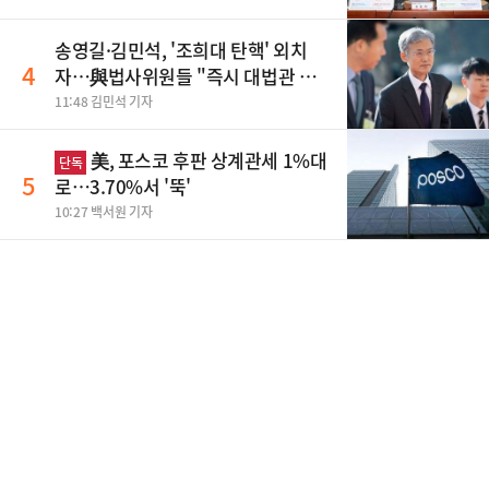
송영길·김민석, '조희대 탄핵' 외치
4
자…與법사위원들 "즉시 대법관 제
청하라"
11:48 김민석 기자
美, 포스코 후판 상계관세 1%대
단독
5
로…3.70%서 '뚝'
10:27 백서원 기자