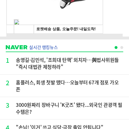
실시간 랭킹뉴스
1
송영길·김민석, '조희대 탄핵' 외치자…與법사위원들
"즉시 대법관 제청하라"
2
홈플러스, 회생 첫발 뗐다…오늘부터 67개 점포 가오
픈
3
3000원짜리 장바구니 'K굿즈' 됐다...외국인 관광객 필
수템은?
4
"손님! '이거' 쓰고 식당·극장 출입 안됩니다"