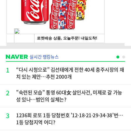
실시간 랭킹뉴스
1
“다시 시청으로” 김선태에게 전한 40세 충주시장의 재
치 있는 제안…추천 2000개
2
"숙련된 모습" 통영 60대女 살인사건, 미제로 갈 가능
성 있나…범인의 실체는?
3
1236회 로또 1등 당첨번호 '12·18·21·29·34·38'번…
1등 당첨지역 어디?