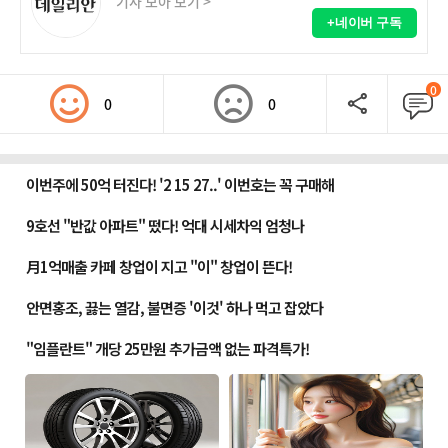
기사 모아 보기 >
+네이버 구독
0
0
0