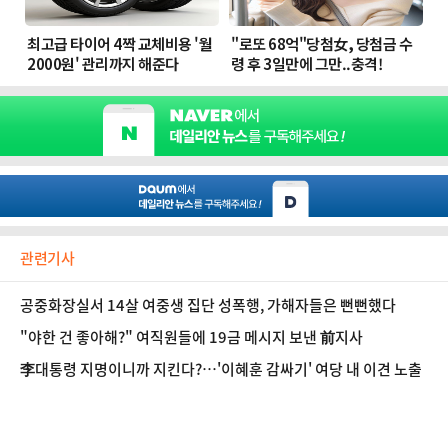
관련기사
공중화장실서 14살 여중생 집단 성폭행, 가해자들은 뻔뻔했다
"야한 건 좋아해?" 여직원들에 19금 메시지 보낸 前지사
李대통령 지명이니까 지킨다?…'이혜훈 감싸기' 여당 내 이견 노출