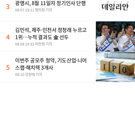
광명시, 8월 11일자 정기인사 단행
3
08.07 19:11 명미정 기자
김민석, 제주·인천서 정청래 누르고
4
1위…누적 결과도 金 선두
08.08 19:33 허찬영 기자
이번주 공모주 청약, 기도산업·니어
5
스랩·해치텍 3개사
00:10 강현태 기자