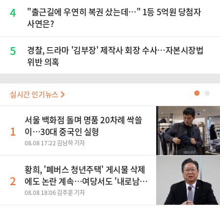
4
"출근길에 우연히 복권 샀는데…" 1등 5억원 당첨자
사연은?
5
경찰, 드라마 '김부장' 제작사 회장 수사…자본시장법
위반 의혹
실시간 인기뉴스
●
●
서울 백화점 돌며 명품 20차례 싹쓸
1
이…30대 중국인 실형
08.08 17:22 김남하 기자
황희, '폐버스 청년주택' 게시물 삭제
2
에도 논란 계속…여당서도 '내로남
불' 비판
08.08 18:06 김주훈 기자