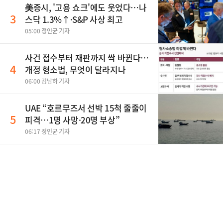
美증시, '고용 쇼크'에도 웃었다…나
3
스닥 1.3%↑·S&P 사상 최고
05:00 정인균 기자
사건 접수부터 재판까지 싹 바뀐다…
4
개정 형소법, 무엇이 달라지나
06:00 김남하 기자
UAE “호르무즈서 선박 15척 줄줄이
5
피격…1명 사망·20명 부상”
06:17 정인균 기자