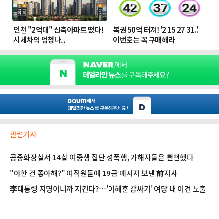
관련기사
공중화장실서 14살 여중생 집단 성폭행, 가해자들은 뻔뻔했다
"야한 건 좋아해?" 여직원들에 19금 메시지 보낸 前지사
李대통령 지명이니까 지킨다?…'이혜훈 감싸기' 여당 내 이견 노출