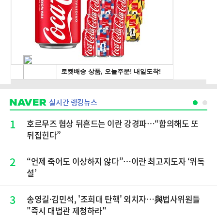
실시간 랭킹뉴스
1
호르무즈 협상 뒤흔드는 이란 강경파…“합의해도 또
뒤집힌다”
2
“언제 죽어도 이상하지 않다”…이란 최고지도자 ‘위독
설’
3
송영길·김민석, '조희대 탄핵' 외치자…與법사위원들
"즉시 대법관 제청하라"