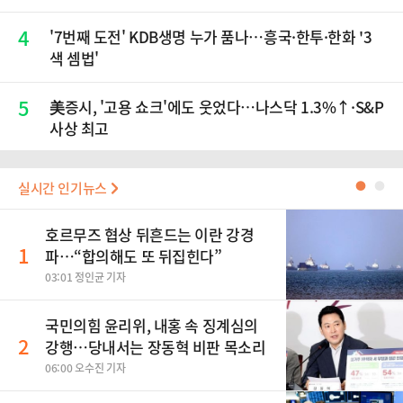
4
'7번째 도전' KDB생명 누가 품나…흥국·한투·한화 '3
색 셈법'
5
美증시, '고용 쇼크'에도 웃었다…나스닥 1.3%↑·S&P
사상 최고
실시간 인기뉴스
●
●
호르무즈 협상 뒤흔드는 이란 강경
1
파…“합의해도 또 뒤집힌다”
03:01 정인균 기자
국민의힘 윤리위, 내홍 속 징계심의
2
강행…당내서는 장동혁 비판 목소리
06:00 오수진 기자