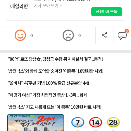
기사 모아 보기 >
+네이버 구독
0
0
0