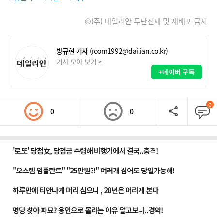
©(주) 데일리안 무단전재 및 재배포 금지
방규현 기자
(room1992@dailian.co.kr)
기사 모아 보기 >
+네이버 구독
0
0
0