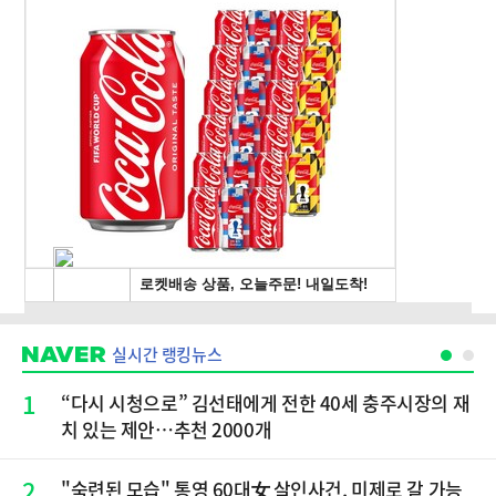
실시간 랭킹뉴스
1
“다시 시청으로” 김선태에게 전한 40세 충주시장의 재
치 있는 제안…추천 2000개
2
"숙련된 모습" 통영 60대女 살인사건, 미제로 갈 가능