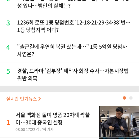
성 있나…범인의 실체는?
3
1236회 로또 1등 당첨번호 '12·18·21·29·34·38'번…
1등 당첨지역 어디?
4
"출근길에 우연히 복권 샀는데…" 1등 5억원 당첨자
사연은?
5
경찰, 드라마 '김부장' 제작사 회장 수사…자본시장법
위반 의혹
실시간 인기뉴스
●
●
서울 백화점 돌며 명품 20차례 싹쓸
1
이…30대 중국인 실형
08.08 17:22 김남하 기자