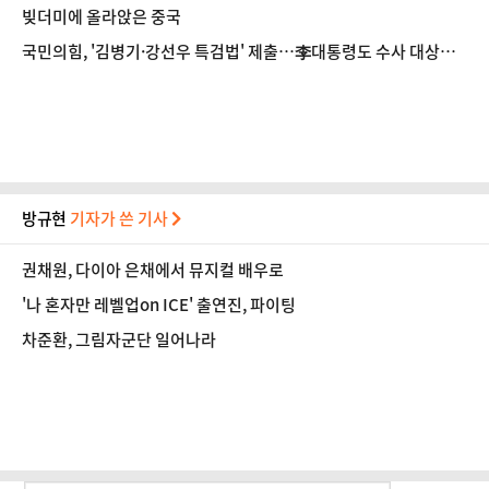
압 진상규명"
빚더미에 올라앉은 중국
국민의힘, '김병기·강선우 특검법' 제출…李대통령도 수사 대상에
포함
방규현
기자가 쓴 기사
권채원, 다이아 은채에서 뮤지컬 배우로
'나 혼자만 레벨업on ICE' 출연진, 파이팅
차준환, 그림자군단 일어나라