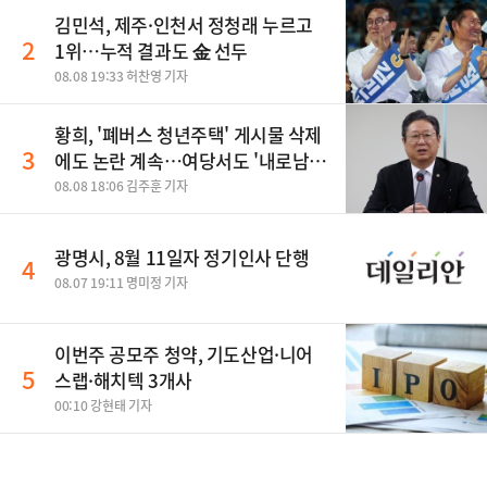
김민석, 제주·인천서 정청래 누르고
2
1위…누적 결과도 金 선두
08.08 19:33 허찬영 기자
황희, '폐버스 청년주택' 게시물 삭제
3
에도 논란 계속…여당서도 '내로남
불' 비판
08.08 18:06 김주훈 기자
광명시, 8월 11일자 정기인사 단행
4
08.07 19:11 명미정 기자
이번주 공모주 청약, 기도산업·니어
5
스랩·해치텍 3개사
00:10 강현태 기자