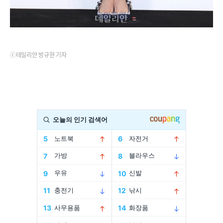
ⓒ데일리안 방규현 기자