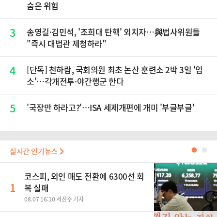
숨은 위험
3
송영길·김민석, '조희대 탄핵' 외치자…與법사위원들
"즉시 대법관 제청하라"
4
[단독] 천하람, 국회의원 최초 논산 훈련소 2박 3일 '입
소'…각개전투·야간행군 한다
5
'국장만 하라고?'…ISA 세제개편에 개미 '부글부글'
실시간 인기뉴스
●
●
코스피, 외인 매도 전환에 6300선 회
1
복 실패
08.07 16:10 서진주 기자