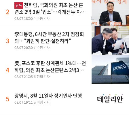
천하람, 국회의원 최초 논산 훈
단독
2
련소 2박 3일 '입소'…각개전투·야간
행군 한다
08.07 18:00 이바름 기자
李대통령, 6시간 부동산 2차 점검회
3
의…"과감히 판단·실천하라"
08.07 20:30 김수현 기자
美, 포스코 후판 상계관세 1%대…천
4
하람, 의원 최초 논산훈련소 2박3일
'입소'
08.07 21:05 강현태 기자
광명시, 8월 11일자 정기인사 단행
5
08.07 19:11 명미정 기자