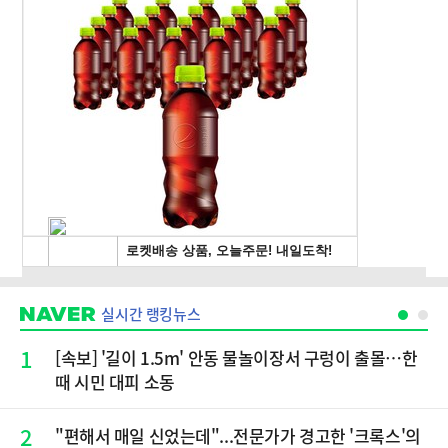
실시간 랭킹뉴스
1
[속보] '길이 1.5m' 안동 물놀이장서 구렁이 출몰…한
때 시민 대피 소동
2
"편해서 매일 신었는데"...전문가가 경고한 '크록스'의