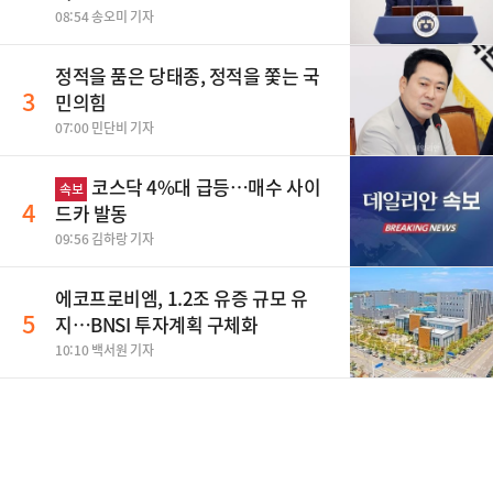
08:54 송오미 기자
정적을 품은 당태종, 정적을 쫓는 국
3
민의힘
07:00 민단비 기자
코스닥 4%대 급등…매수 사이
속보
4
드카 발동
09:56 김하랑 기자
에코프로비엠, 1.2조 유증 규모 유
5
지…BNSI 투자계획 구체화
10:10 백서원 기자