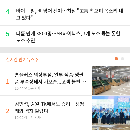
4
바이든 암, 뼈 넘어 전이…차남 "고통 참으며 목소리 내
고 있다"
5
나흘 만에 3800명…SK하이닉스, 3개 노조 묶는 통합
노조 추진
실시간 인기뉴스
●
●
홈플러스 의정부점, 일부 식품·생필
1
품 부족상태서 가오픈...고객 불편 가
중
20:44 오명근 기자
김민석, 강원·TK에서도 승리…정청
2
래와 격차 벌렸다
19:02 김민석 기자