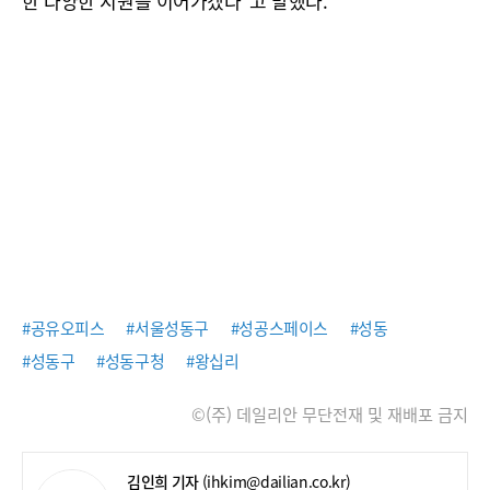
한 다양한 지원을 이어가겠다"고 말했다.
#공유오피스
#서울성동구
#성공스페이스
#성동
#성동구
#성동구청
#왕십리
©(주) 데일리안 무단전재 및 재배포 금지
김인희 기자
(ihkim@dailian.co.kr)