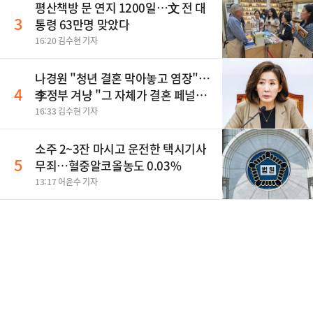
평산책방 문 연지 1200일…文 전 대
3
통령 63만명 맞았다
16:20 김수현 기자
나경원 "청년 결혼 막아놓고 염장"…
4
李정부 겨냥 "그 자체가 결혼 페널
티"
16:33 김수현 기자
소주 2~3잔 마시고 운전한 택시기사
5
무죄…혈중알코올농도 0.03%
13:17 어윤수 기자