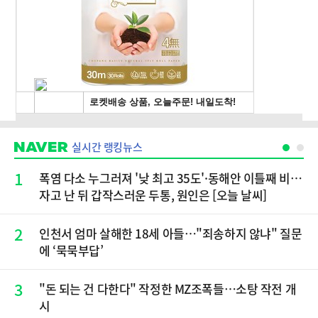
실시간 랭킹뉴스
1
폭염 다소 누그러져 '낮 최고 35도'·동해안 이틀째 비…
자고 난 뒤 갑작스러운 두통, 원인은 [오늘 날씨]
2
인천서 엄마 살해한 18세 아들…"죄송하지 않냐" 질문
에 ‘묵묵부답’
3
"돈 되는 건 다한다" 작정한 MZ조폭들…소탕 작전 개
시