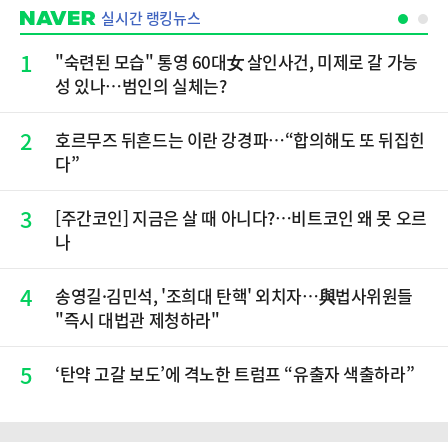
실시간 랭킹뉴스
1
"숙련된 모습" 통영 60대女 살인사건, 미제로 갈 가능
성 있나…범인의 실체는?
2
호르무즈 뒤흔드는 이란 강경파…“합의해도 또 뒤집힌
다”
3
[주간코인] 지금은 살 때 아니다?…비트코인 왜 못 오르
나
4
송영길·김민석, '조희대 탄핵' 외치자…與법사위원들
"즉시 대법관 제청하라"
5
‘탄약 고갈 보도’에 격노한 트럼프 “유출자 색출하라”