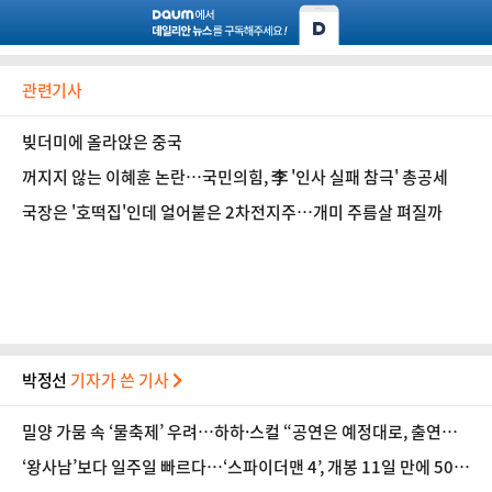
관련기사
빚더미에 올라앉은 중국
꺼지지 않는 이혜훈 논란…국민의힘, 李 '인사 실패 참극' 총공세
국장은 '호떡집'인데 얼어붙은 2차전지주…개미 주름살 펴질까
박정선
기자가 쓴 기사
밀양 가뭄 속 ‘물축제’ 우려…하하·스컬 “공연은 예정대로, 출연료
전액 기부”
‘왕사남’보다 일주일 빠르다…‘스파이더맨 4’, 개봉 11일 만에 500
만 돌파