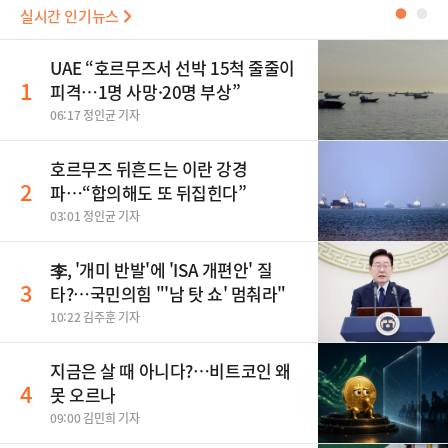
실시간 인기뉴스
●
●
UAE “호르무즈서 선박 15척 줄줄이
1
피격…1명 사망·20명 부상”
06:17 정인균 기자
호르무즈 뒤흔드는 이란 강경
2
파…“합의해도 또 뒤집힌다”
03:01 정인균 기자
李, '개미 반발'에 'ISA 개편안' 질
3
타?…국민의힘 "'남 탓 쇼' 멈춰라"
10:22 김주훈 기자
지금은 살 때 아니다?…비트코인 왜
4
못 오르나
09:00 김민희 기자