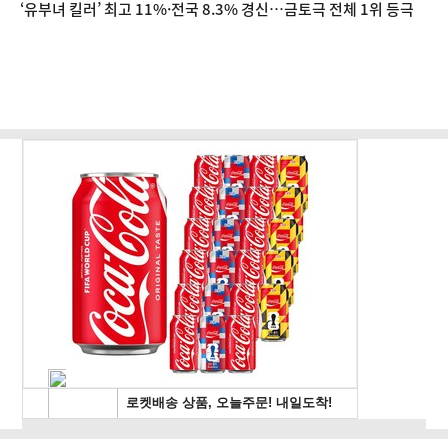
‘유부녀 킬러’ 최고 11%·전국 8.3% 경신…금토극 전체 1위 등극