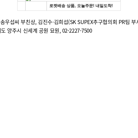
송우섭씨 부친상, 김진수·김희섭(SK SUPEX추구협의회 PR팀 부사장
 양주시 신세계 공원 묘원, 02-2227-7500