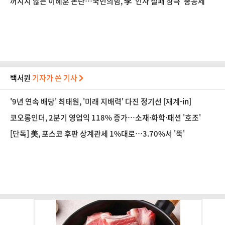
꺼지지 않는 이혜훈 논란…국민의힘, 李 '인사 실패 참극' 총공세
백서원
기자가 쓴 기사
'9년 연속 배당' 최태원, '미래 지배력' 다진 정기선 [재계-in]
코오롱인더, 2분기 영업익 118% 증가…소재·화학·패션 '호조'
[단독] 美, 포스코 후판 상계관세 1%대로…3.70%서 '뚝'