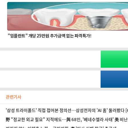
관련기사
'삼성 트라이폴드' 직접 접어본 정의선…삼성전자의 'AI 홈' 둘러봤다 [CE
野 "정교한 외교 필요" 지적에도…與 68인, '베네수엘라 사태' 美 비난