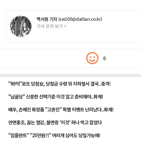
백서원 기자
(sw100@dailian.co.kr)
기사 모아 보기 >
0