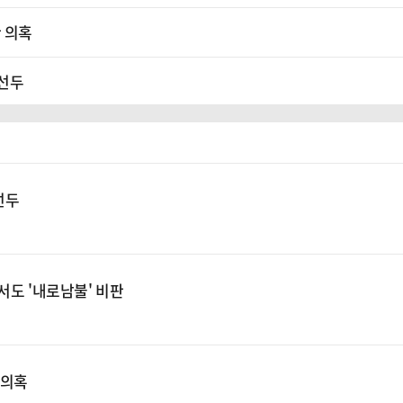
 의혹
 선두
 선두
서도 '내로남불' 비판
 의혹