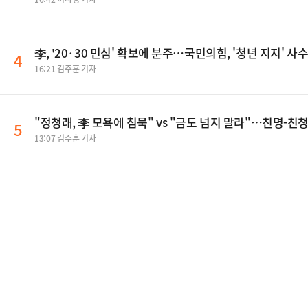
李, '20·30 민심' 확보에 분주…국민의힘, '청년 지지' 사
4
16:21 김주훈 기자
"정청래, 李 모욕에 침묵" vs "금도 넘지 말라"…친명-친
5
13:07 김주훈 기자