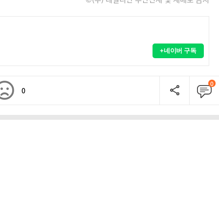
+네이버 구독
0
0