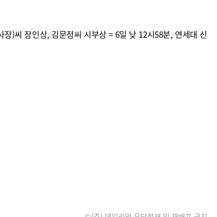
)씨 장인상, 김문정씨 시부상 = 6일 낮 12시58분, 연세대 신
©(주) 데일리안 무단전재 및 재배포 금지