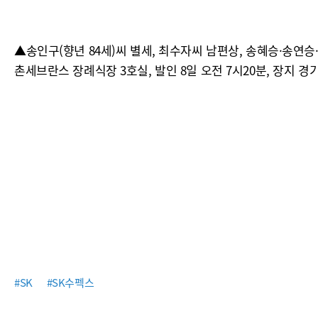
▲송인구(향년 84세)씨 별세, 최수자씨 남편상, 송혜승·송연승·
촌세브란스 장례식장 3호실, 발인 8일 오전 7시20분, 장지 경기도
#SK
#SK수펙스