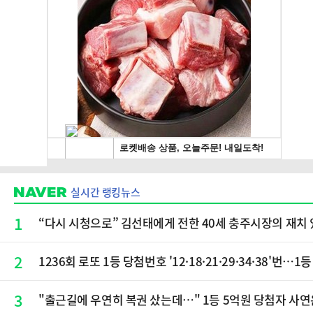
실시간 랭킹뉴스
1
“다시 시청으로” 김선태에게 전한 40세 충주시장의 재치 
2
1236회 로또 1등 당첨번호 '12·18·21·29·34·38'번…
3
"출근길에 우연히 복권 샀는데…" 1등 5억원 당첨자 사연