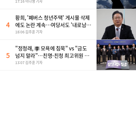
17:16 이나영 기자
황희, '폐버스 청년주택' 게시물 삭제
4
에도 논란 계속…여당서도 '내로남
불' 비판
18:06 김주훈 기자
"정청래, 李 모욕에 침묵" vs "금도
5
넘지 말라"…친명-친청 최고위원 후
보, 제주서 격돌
13:07 김주훈 기자