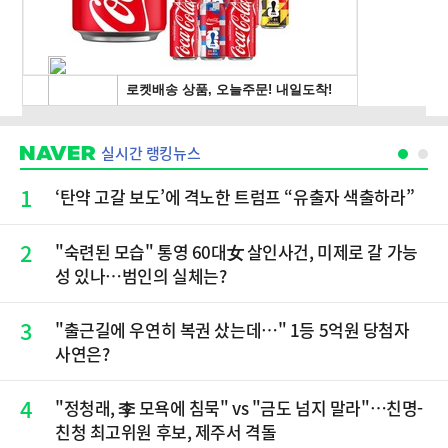
실시간 랭킹뉴스
1
‘탄약 고갈 보도’에 격노한 트럼프 “유출자 색출하라”
2
"숙련된 모습" 통영 60대女 살인사건, 미제로 갈 가능
성 있나…범인의 실체는?
3
"출근길에 우연히 복권 샀는데…" 1등 5억원 당첨자
사연은?
4
"정청래, 李 모욕에 침묵" vs "금도 넘지 말라"…친명-
친청 최고위원 후보, 제주서 격돌