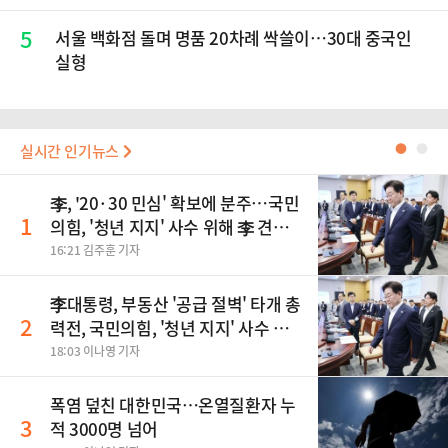
5
서울 백화점 돌며 명품 20차례 싹쓸이…30대 중국인
실형
실시간 인기뉴스
●
●
李, '20·30 민심' 확보에 분주…국민
1
의힘, '청년 지지' 사수 위해 李 견제
사활
16:21 김주훈 기자
李대통령, 부동산 '공급 절벽' 타개 총
2
력전, 국민의힘, '청년 지지' 사수 위
해 李 견제 사활 등
18:03 이나영 기자
폭염 덮친 대한민국…온열질환자 누
3
적 3000명 넘어