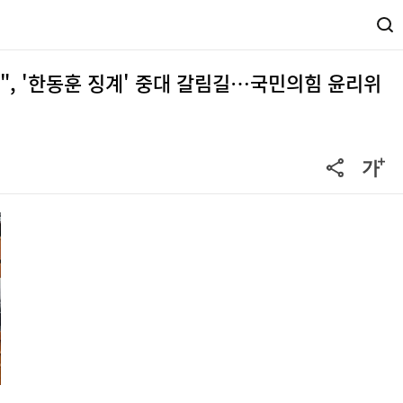
", '한동훈 징계' 중대 갈림길…국민의힘 윤리위