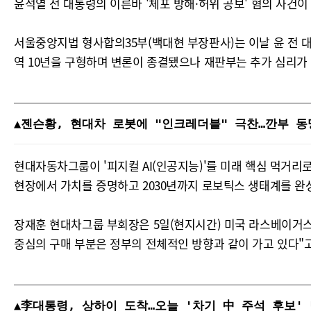
윤석열 전 대통령의 이른바 '체포 방해·허위 공보' 혐의 사건
서울중앙지법 형사합의35부(백대현 부장판사)는 이날 윤 전 
역 10년을 구형하며 변론이 종결됐으나 재판부는 추가 심리가
▲젠슨황, 현대차 로봇에 "인크레더블" 극찬…깐부 동맹 
현대자동차그룹이 '피지컬 AI(인공지능)'를 미래 핵심 먹거리
현장에서 가치를 증명하고 2030년까지 로보틱스 생태계를 
장재훈 현대차그룹 부회장은 5일(현지시간) 미국 라스베이거스 
중심의 구매 부분은 정부의 전체적인 방향과 같이 가고 있다"고
▲李대통령, 상하이 도착…오늘 '차기 中 주석 후보'