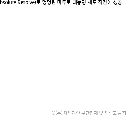
olute Resolve)로 명명된 마두로 대통령 체포 작전에 성공
©(주) 데일리안 무단전재 및 재배포 금지