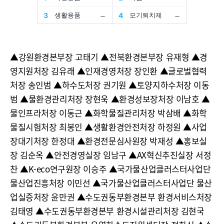
▲강원환경본부장 고태기 ▲전북환경본부장 유재형 ▲경
영지원처장 김유래 ▲인재경영처장 장인환 ▲글로벌협력
처장 송인범 ▲하수도처장 권기원 ▲토양지하수처장 이동
범 ▲물환경관리처장 장현욱 ▲환경성보장처장 이남호 ▲
물인프라처장 이동근 ▲화학물질관리처장 박삼배 ▲화학
물질시험처장 최봉인 ▲생활환경안전처장 하정원 ▲사업
장대기처장 한정대 ▲환경전문심사원장 박재성 ▲홍보실
장 김순옥 ▲안전경영실장 임남구 ▲AX혁신추진실장 서정
찬 ▲K-eco연구원장 이승주 ▲국가물산업클러스터사업단
물산업진흥처장 이민선 ▲국가물산업클러스터사업단 물산
업실증처장 윤만권 ▲수도권동부환경본부 환경서비스처장
김태영 ▲수도권동부환경본부 환경시설관리처장 김현국