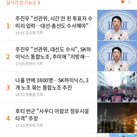
실시간 인기뉴스
●
●
주진우 "선관위, 시간 안 된 투표자 수
1
미리 입력…대선·총선도 수사해야"
16:41 김수현 기자
주진우 "선관위, 대선도 수사", SK하
2
이닉스 통합노조, 추미애 "지방재정
바꿔야", 세제개편 이달 정리 등
17:55 한보라 기자
나흘 만에 3800명…SK하이닉스, 3
3
개 노조 묶는 통합노조 추진
14:53 지봉철 기자
후티 반군 "사우디 아람코 정유시설
4
타격" 주장
17:23 한보라 기자