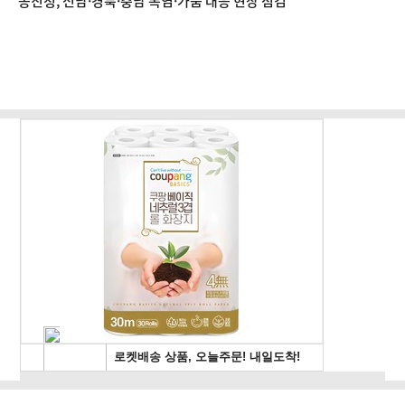
농진청, 전남·경북·충남 폭염·가뭄 대응 현장 점검