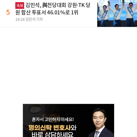
김민석, 與전당대회 강원·TK 당
속보
5
원 합산 투표서 46.01%로 1위
18:28 김민석 기자