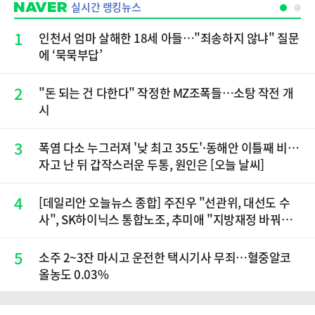
실시간 랭킹뉴스
1
인천서 엄마 살해한 18세 아들…"죄송하지 않냐" 질문
에 ‘묵묵부답’
2
"돈 되는 건 다한다" 작정한 MZ조폭들…소탕 작전 개
시
3
폭염 다소 누그러져 '낮 최고 35도'·동해안 이틀째 비…
자고 난 뒤 갑작스러운 두통, 원인은 [오늘 날씨]
4
[데일리안 오늘뉴스 종합] 주진우 "선관위, 대선도 수
사", SK하이닉스 통합노조, 추미애 "지방재정 바꿔
야", 세제개편 이달 정리 등
5
소주 2~3잔 마시고 운전한 택시기사 무죄…혈중알코
올농도 0.03%