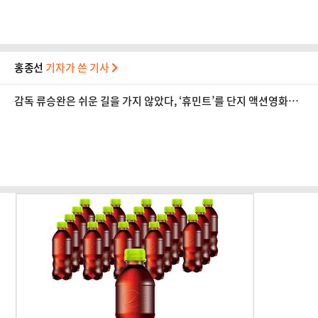
홍종선
기자가 쓴 기사
감독 류승완은 쉬운 길을 가지 않았다, ‘휴민트’를 단지 액션영화로
부를 수 없는 이유 [홍종선의 감독탐구⑪]