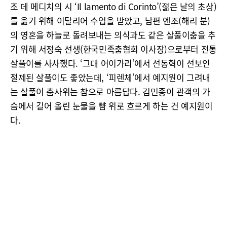
조 데 메디치의 시 ‘Il lamento di Corinto’(젊은 날의 초상)
를 읊기 위해 이탈리어 수업을 받았고, 남편 엔조(해리 분)
의 영혼을 하늘로 돌려보내는 의식과도 같은 살풀이춤을 추
기 위해 서정숙 선생(한국민족춤협회 이사장)으로부터 전통
살풀이를 사사했다. ‘그대 어이가리’에서 선동혁이 선보인
절제된 살풀이도 좋았는데, ‘피렌체’에서 예지원이 그려내
는 살풀이 춤사위는 참으로 아름답다. 김민종이 관객의 가
슴에서 길어 올린 눈물을 뺨 위로 흐르게 하는 건 예지원이
다.