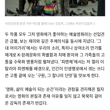
석인(김민종 분)은 자꾸 어디를 올려다 보는 것일까, 그곳에는 무엇이 있을까 ⓒ
두 작품 모두 그저 영화제가 좋아하는 예술영화라는 선입견
은 금물, 보는 재미와 깊은 주제의식을 동시에 지녔다. ‘그
대 어이가리’에서는 우리의 소리, 특히나 상여소리 만가를
매개로 K-장례문화의 특별함과 치매 환자와 그 가족들의 고
통을 수묵화 병풍처럼 펼쳐냈다. ‘피렌체’에서는 저 멀리 이
탈리아 피렌체를 배경으로, 인간이 인생행로에서 겪는 쓰디
쓴 고통 끝에 오는 ‘구원, 그 찰나의 단맛’을 맛보게 한다.
‘영화, 삶이 예술이 되는 순간’이라는 관점을 견지해온 필자
로서는 영화의 본질과 존재 이유를 잊지 않고 묵묵히 걸어
온 감독의 존재가 반갑다.