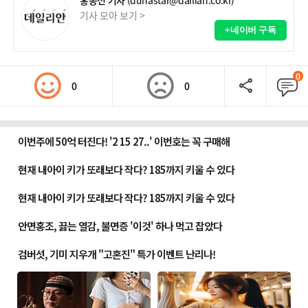
홍종선 기자
(dunastar@dailian.co.kr)
기사 모아 보기 >
+네이버 구독
0
0
0