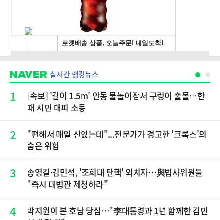
실시간 랭킹뉴스
1
[속보] '길이 1.5m' 안동 물놀이장서 구렁이 출몰…한
때 시민 대피 소동
2
"편해서 매일 신었는데"...전문가가 경고한 '크록스'의
숨은 위험
3
송영길·김민석, '조희대 탄핵' 외치자…與법사위원들
"즉시 대법관 제청하라"
4
박지원이 본 호남 당심…"李대통령과 1년 함께한 김민