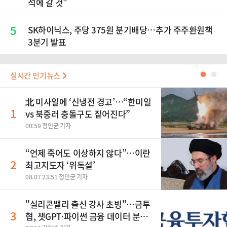
석에 갈 것"
5
SK하이닉스, 주당 375원 분기배당…추가 주주환원책
3분기 발표
실시간 인기뉴스
●
●
北 미사일에 ‘신냉전 경고’…“한미일
1
vs 북중러 충돌구도 짙어진다”
00:59 정인균 기자
“언제 죽어도 이상하지 않다”…이란
2
최고지도자 ‘위독설’
08.07 23:51 정인균 기자
"실리콘밸리 출신 강사 초빙"…금투
3
협, 챗GPT·파이썬 금융 데이터 분석