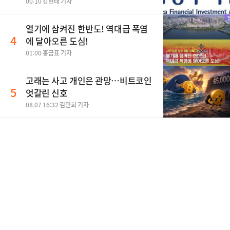
과정 개설
00:10 강현태 기자
열기에 삼켜진 한반도! 역대급 폭염
4
에 달아오른 도심!
01:00 홍금표 기자
고래는 사고 개인은 관망…비트코인
5
엇갈린 신호
08.07 16:32 김민희 기자