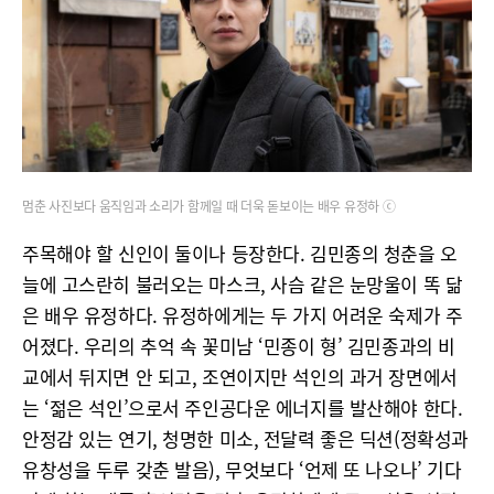
멈춘 사진보다 움직임과 소리가 함께일 때 더욱 돋보이는 배우 유정하 ⓒ
주목해야 할 신인이 둘이나 등장한다. 김민종의 청춘을 오
늘에 고스란히 불러오는 마스크, 사슴 같은 눈망울이 똑 닮
은 배우 유정하다. 유정하에게는 두 가지 어려운 숙제가 주
어졌다. 우리의 추억 속 꽃미남 ‘민종이 형’ 김민종과의 비
교에서 뒤지면 안 되고, 조연이지만 석인의 과거 장면에서
는 ‘젊은 석인’으로서 주인공다운 에너지를 발산해야 한다.
안정감 있는 연기, 청명한 미소, 전달력 좋은 딕션(정확성과
유창성을 두루 갖춘 발음), 무엇보다 ‘언제 또 나오나’ 기다