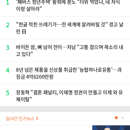
1
'폐버스 청년주택' 황희에 분노 "더위 먹었냐, 네 자식
이랑 살아라"
2
"한글 적힌 쓰레기가…전 세계에 알려버릴 것" 경고 날
린 日
3
바이든 암, 뼈 넘어 전이…차남 "고통 참으며 목소리 내
고 있다"
4
8년 넘은 제품을 신상품 취급한 '농협하나로유통'…과
징금 4억6200만원
5
장동혁 "결혼 패널티, 이재명 정권이 만들고 이제 와 유
체이탈"
실시간 인기뉴스
●
●