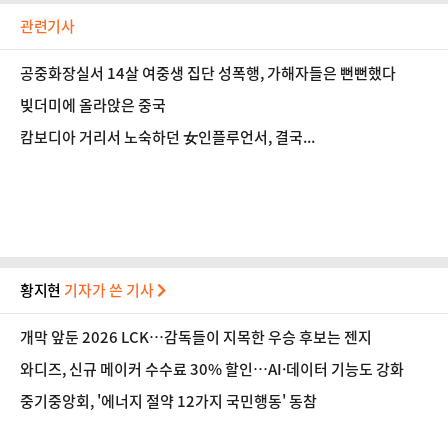
관련기사
공중화장실서 14살 여중생 집단 성폭행, 가해자들은 뻔뻔했다
빚더미에 올라앉은 중국
캄보디아 거리서 노숙하던 女인플루언서, 결국...
황지현
기자가 쓴 기사
개막 앞둔 2026 LCK…감독들이 지목한 우승 후보는 젠지
와디즈, 신규 메이커 수수료 30% 할인…AI·데이터 기능도 강화
중기중앙회, '에너지 절약 12가지 국민행동' 동참