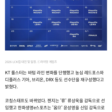
2026 LCK컵 대진 및 일정. ⓒ라이엇 게임즈
KT 롤스터는 바텀 라인 변화를 단행했고 농심 레드포스와
디플러스 기아, 브리온, DRX 등도 선수단을 재구성했다고
밝혔다.
코칭스태프도 바뀌었다. 젠지는 '류' 류상욱을 감독으로 선
임했고 한화생명e스포츠는 '옴므' 윤성영을 신임 감독으로