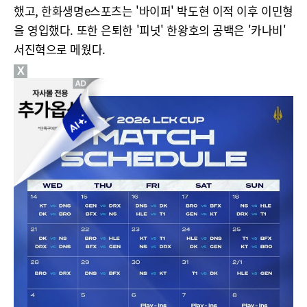
했고, 한화생명e스포츠는 '바이퍼' 박도현 이적 이후 이민형
을 영입했다. 또한 은퇴한 '피넛' 한왕호의 공백은 '카나비'
서진혁으로 메웠다.
X