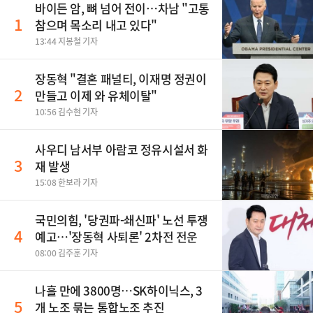
바이든 암, 뼈 넘어 전이…차남 "고통
1
참으며 목소리 내고 있다"
13:44 지봉철 기자
장동혁 "결혼 패널티, 이재명 정권이
2
만들고 이제 와 유체이탈"
10:56 김수현 기자
사우디 남서부 아람코 정유시설서 화
3
재 발생
15:08 한보라 기자
국민의힘, '당권파-쇄신파' 노선 투쟁
4
예고…'장동혁 사퇴론' 2차전 전운
08:00 김주훈 기자
나흘 만에 3800명…SK하이닉스, 3
5
개 노조 묶는 통합노조 추진