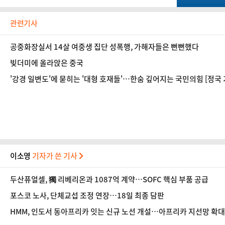
관련기사
공중화장실서 14살 여중생 집단 성폭행, 가해자들은 뻔뻔했다
빚더미에 올라앉은 중국
'강경 일변도'에 묻히는 '대형 호재들'…한숨 깊어지는 국민의힘 [정국
이소영
기자가 쓴 기사
두산퓨얼셀, 獨 리베리온과 1087억 계약…SOFC 핵심 부품 공급
포스코 노사, 단체교섭 조정 연장…18일 최종 담판
HMM, 인도서 동아프리카 잇는 신규 노선 개설…아프리카 지선망 확대