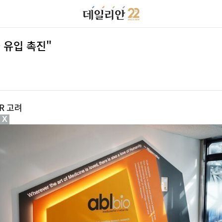
 유입 촉진"
R 고려
X