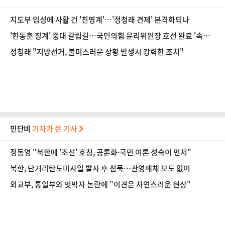
지도부 입성에 사활 건 '친명계'…'정청래 견제' 본격화되나
'한동훈 징계' 중대 갈림길…국민의힘 윤리위원장 호선 완료 '속도
전'
정청래 "지방선거, 불미스러운 상황 발생시 강력한 조치"
민단비
기자가 쓴 기사
정동영 "북한에 '조선' 호칭, 공론화·국민 여론 성숙이 먼저"
북한, 단거리탄도미사일 발사 후 침묵…관영매체 보도 없어
외교부, 통일부와 엇박자 논란에 "이견은 자연스러운 현상"