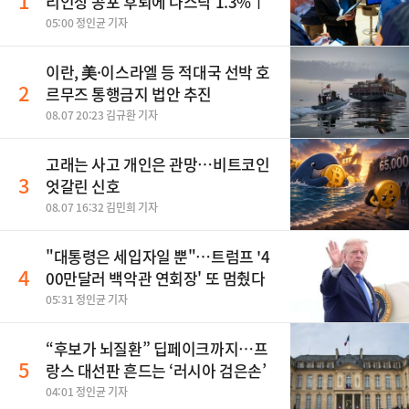
1
리인상 공포 후퇴에 나스닥 1.3%↑
05:00 정인균 기자
이란, 美·이스라엘 등 적대국 선박 호
2
르무즈 통행금지 법안 추진
08.07 20:23 김규환 기자
고래는 사고 개인은 관망…비트코인
3
엇갈린 신호
08.07 16:32 김민희 기자
"대통령은 세입자일 뿐"…트럼프 '4
4
00만달러 백악관 연회장' 또 멈췄다
05:31 정인균 기자
“후보가 뇌질환” 딥페이크까지…프
5
랑스 대선판 흔드는 ‘러시아 검은손’
04:01 정인균 기자