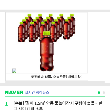
실시간 랭킹뉴스
1
[속보] '길이 1.5m' 안동 물놀이장서 구렁이 출몰…한
때 시민 대피 소동