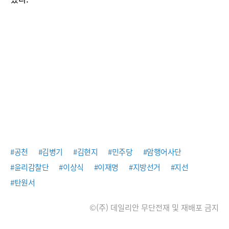
#공천
#김병기
#김현지
#민주당
#암행어사단
#윤리감찰단
#이상식
#이재명
#지방선거
#지선
#탄원서
©(주) 데일리안 무단전재 및 재배포 금지