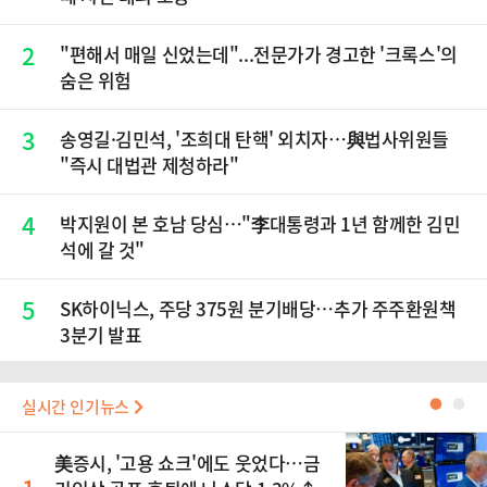
2
"편해서 매일 신었는데"...전문가가 경고한 '크록스'의
숨은 위험
3
송영길·김민석, '조희대 탄핵' 외치자…與법사위원들
"즉시 대법관 제청하라"
4
박지원이 본 호남 당심…"李대통령과 1년 함께한 김민
석에 갈 것"
5
SK하이닉스, 주당 375원 분기배당…추가 주주환원책
3분기 발표
실시간 인기뉴스
●
●
美증시, '고용 쇼크'에도 웃었다…금