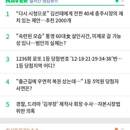
실시간 랭킹뉴스
1
“다시 시청으로” 김선태에게 전한 40세 충주시장의 재
치 있는 제안…추천 2000개
2
"숙련된 모습" 통영 60대女 살인사건, 미제로 갈 가능
성 있나…범인의 실체는?
3
1236회 로또 1등 당첨번호 '12·18·21·29·34·38'번…
1등 당첨지역 어디?
4
"출근길에 우연히 복권 샀는데…" 1등 5억원 당첨자
사연은?
5
경찰, 드라마 '김부장' 제작사 회장 수사…자본시장법
위반 의혹
●
●