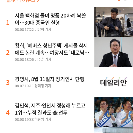
실시간 인기뉴스
서울 백화점 돌며 명품 20차례 싹쓸
1
이…30대 중국인 실형
08.08 17:22 김남하 기자
황희, '폐버스 청년주택' 게시물 삭제
2
에도 논란 계속…여당서도 '내로남
불' 비판
08.08 18:06 김주훈 기자
광명시, 8월 11일자 정기인사 단행
3
08.07 19:11 명미정 기자
김민석, 제주·인천서 정청래 누르고
4
1위…누적 결과도 金 선두
08.08 19:33 허찬영 기자