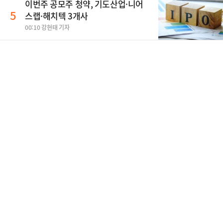
이번주 공모주 청약, 기도산업·니어
5
스랩·해치텍 3개사
00:10 강현태 기자