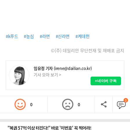
#k푸드
#농심
#라면
#신라면
#케데헌
©(주) 데일리안 무단전재 및 재배포 금지
임유정 기자
(irene@dailian.co.kr)
기사 모아 보기 >
+네이버 구독
0
0
0