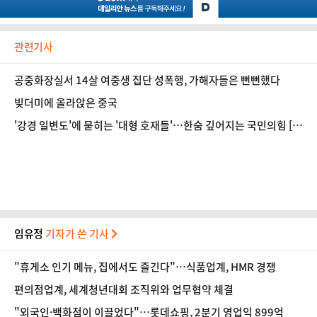
관련기사
공중화장실서 14살 여중생 집단 성폭행, 가해자들은 뻔뻔했다
빚더미에 올라앉은 중국
'강경 일변도'에 묻히는 '대형 호재들'…한숨 깊어지는 국민의힘 [정
국 기상대]
임유정
기자가 쓴 기사
"휴게소 인기 메뉴, 집에서도 즐긴다"…식품업계, HMR 경쟁
편의점업계, 세계청년대회 조직위와 업무협약 체결
"외국인·백화점이 이끌었다"…롯데쇼핑, 2분기 영업익 899억