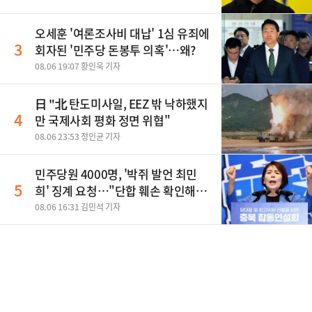
오세훈 '여론조사비 대납' 1심 유죄에
3
회자된 '민주당 돈봉투 의혹'…왜?
08.06 19:07 황인욱 기자
日 "北 탄도미사일, EEZ 밖 낙하했지
4
만 국제사회 평화 정면 위협"
08.06 23:53 정인균 기자
민주당원 4000명, '박쥐 발언 최민
5
희' 징계 요청…"단합 훼손 확인해
야"
08.06 16:31 김민석 기자