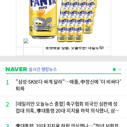
실시간 랭킹뉴스
1
"삼성·SK보다 싸게 달라"…애플, 中창신에 '더 비싸다'
퇴짜
2
[데일리안 오늘뉴스 종합] 축구협회 외국인 심판에 성
접대 의혹, 李대통령 20대 지지율 하락 의식했나, 삼전
닉스 올인은 금물, SK하이닉스 프리마켓 시초가 논란
재점화, 김민석 "과반 승리 가능성 99%" 등
3
李대통령, 20대 지지율 하락 의식했나…"청년 보편적