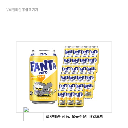
ⓒ데일리안 홍금표 기자