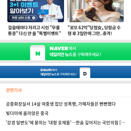
관련기사
공중화장실서 14살 여중생 집단 성폭행, 가해자들은 뻔뻔했다
빚더미에 올라앉은 중국
'강경 일변도'에 묻히는 '대형 호재들'…한숨 깊어지는 국민의힘 [정
국 기상대]