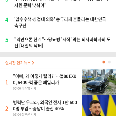
지원 문턱 낮춰야"
4
'압수수색·성접대 의혹' 송두리째 흔들리는 대한민국
축구판
5
"약만으론 한계"…당뇨병 '시작' 막는 의사과학자의 도
전 [내일의 닥터]
실시간 인기뉴스
●
●
"아빠, 왜 이렇게 빨라?"…볼보 EX9
1
0, 640마력 품은 패밀리카
00:00 이소영 기자
병력난 우크라, 외국인 전사 1만 600
2
0명 투입…중남미 출신 40%
01:04 정인균 기자