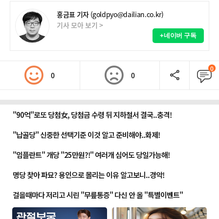
홍금표 기자
(goldpyo@dailian.co.kr)
기사 모아 보기 >
+네이버 구독
0
0
0