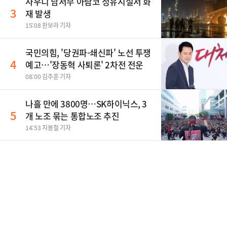
사우디 남서부 아람코 정유시설서 화
3
재 발생
15:08 한보라 기자
국민의힘, '당권파-쇄신파' 노선 투쟁
4
예고…'장동혁 사퇴론' 2차전 전운
08:00 김주훈 기자
나흘 만에 3800명…SK하이닉스, 3
5
개 노조 묶는 통합노조 추진
14:53 지봉철 기자