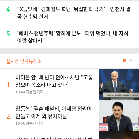
4
"X돌았네" 김희철도 화낸 '뒤집힌 태극기'…인천시 결
국 현수막 철거
5
'폐버스 청년주택' 황희에 분노 "더위 먹었냐, 네 자식
이랑 살아라"
실시간 인기뉴스
●
●
바이든 암, 뼈 넘어 전이…차남 "고통
1
참으며 목소리 내고 있다"
13:44 지봉철 기자
장동혁 "결혼 패널티, 이재명 정권이
2
만들고 이제 와 유체이탈"
10:56 김수현 기자