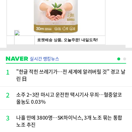
실시간 랭킹뉴스
1
"한글 적힌 쓰레기가…전 세계에 알려버릴 것" 경고 날
린 日
2
소주 2~3잔 마시고 운전한 택시기사 무죄…혈중알코
올농도 0.03%
3
나흘 만에 3800명…SK하이닉스, 3개 노조 묶는 통합
노조 추진