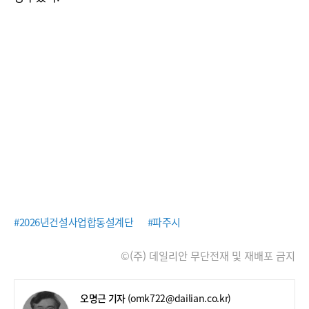
#2026년건설사업합동설계단
#파주시
©(주) 데일리안 무단전재 및 재배포 금지
오명근 기자
(omk722@dailian.co.kr)