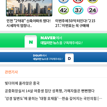
관련기사
빚더미에 올라앉은 중국
공중화장실서 14살 여중생 집단 성폭행, 가해자들은 뻔뻔했다
'강경 일변도'에 묻히는 '대형 호재들'…한숨 깊어지는 국민의힘 [정
국 기상대]