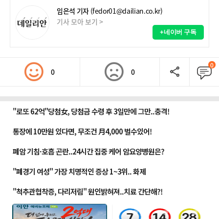
임은석 기자
(fedor01@dailian.co.kr)
기사 모아 보기 >
+네이버 구독
0
0
0