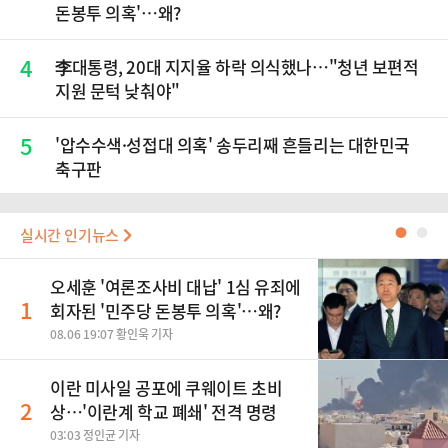
돈봉투 의혹'…왜?
4
李대통령, 20대 지지율 하락 의식했나…"청년 보편적
지원 문턱 낮춰야"
5
'압수수색·성접대 의혹' 송두리째 흔들리는 대한민국
축구판
실시간 인기뉴스
●
●
오세훈 '여론조사비 대납' 1심 유죄에
1
회자된 '민주당 돈봉투 의혹'…왜?
08.06 19:07 황인욱 기자
이란 미사일 공포에 쿠웨이트 초비
2
상…'이란계 학교 폐쇄' 전격 명령
03:03 정인균 기자