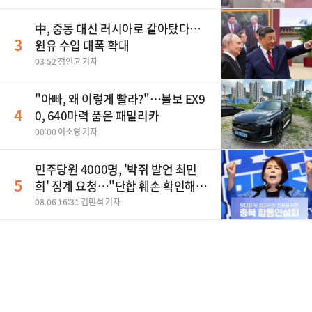
中, 중동 대신 러시아로 갈아탔다…
3
원유 수입 대폭 확대
03:52 정인균 기자
"아빠, 왜 이렇게 빨라?"…볼보 EX9
4
0, 640마력 품은 패밀리카
00:00 이소영 기자
민주당원 4000명, '박쥐 발언 최민
5
희' 징계 요청…"단합 훼손 확인해
야"
08.06 16:31 김민석 기자