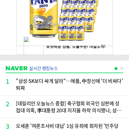
실시간 랭킹뉴스
1
"삼성·SK보다 싸게 달라"…애플, 中창신에 '더 비싸다'
퇴짜
2
[데일리안 오늘뉴스 종합] 축구협회 외국인 심판에 성
접대 의혹, 李대통령 20대 지지율 하락 의식했나, 삼전
닉스 올인은 금물, SK하이닉스 프리마켓 시초가 논란
재점화, 김민석 "과반 승리 가능성 99%" 등
3
오세훈 '여론조사비 대납' 1심 유죄에 회자된 '민주당