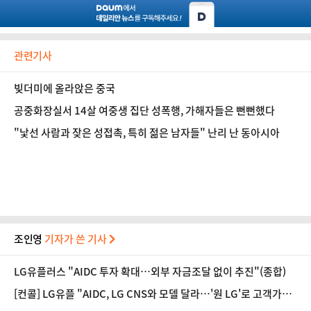
관련기사
빚더미에 올라앉은 중국
공중화장실서 14살 여중생 집단 성폭행, 가해자들은 뻔뻔했다
"낯선 사람과 잦은 성접촉, 특히 젊은 남자들" 난리 난 동아시아
조인영
기자가 쓴 기사
LG유플러스 "AIDC 투자 확대…외부 자금조달 없이 추진"(종합)
[컨콜] LG유플 "AIDC, LG CNS와 모델 달라…'원 LG'로 고객가치
확대"