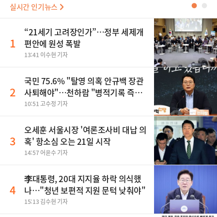
실시간 인기뉴스
●
●
“21세기 고려장인가”…정부 세제개
1
편안에 원성 폭발
13:41 이수현 기자
국민 75.6% "탈영 의혹 안규백 장관
2
사퇴해야"…천하람 "병적기록 즉각
공개하라"
10:51 고수정 기자
오세훈 서울시장 '여론조사비 대납 의
3
혹' 항소심 오는 21일 시작
14:57 어윤수 기자
李대통령, 20대 지지율 하락 의식했
4
나…"청년 보편적 지원 문턱 낮춰야"
15:13 김수현 기자