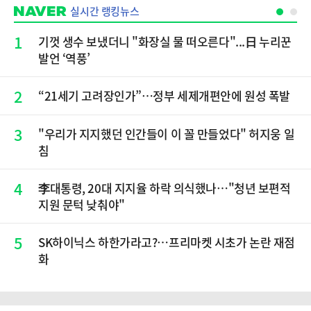
실시간 랭킹뉴스
1
기껏 생수 보냈더니 "화장실 물 떠오른다"...日 누리꾼
발언 ‘역풍’
2
“21세기 고려장인가”…정부 세제개편안에 원성 폭발
3
"우리가 지지했던 인간들이 이 꼴 만들었다" 허지웅 일
침
4
李대통령, 20대 지지율 하락 의식했나…"청년 보편적
지원 문턱 낮춰야"
5
SK하이닉스 하한가라고?…프리마켓 시초가 논란 재점
화