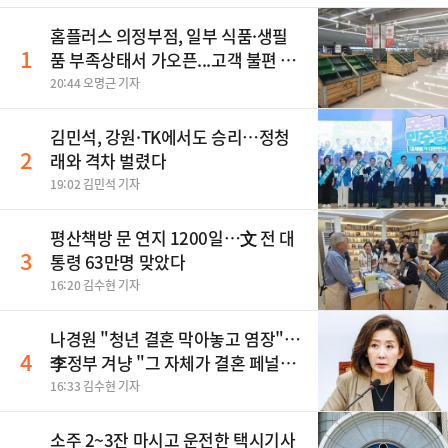
홈플러스 의정부점, 일부 식품·생필
1
품 부족상태서 가오픈...고객 불편 가
중
20:44 오명근 기자
김민석, 강원·TK에서도 승리…정청
2
래와 격차 벌렸다
19:02 김민석 기자
평산책방 문 연지 1200일…文 전 대
3
통령 63만명 맞았다
16:20 김수현 기자
나경원 "청년 결혼 막아놓고 염장"…
4
李정부 겨냥 "그 자체가 결혼 페널
티"
16:33 김수현 기자
소주 2~3잔 마시고 운전한 택시기사