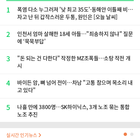
1
폭염 다소 누그러져 '낮 최고 35도'·동해안 이틀째 비…
자고 난 뒤 갑작스러운 두통, 원인은 [오늘 날씨]
2
인천서 엄마 살해한 18세 아들…"죄송하지 않냐" 질문
에 ‘묵묵부답’
3
"돈 되는 건 다한다" 작정한 MZ조폭들…소탕 작전 개
시
4
바이든 암, 뼈 넘어 전이…차남 "고통 참으며 목소리 내
고 있다"
5
나흘 만에 3800명…SK하이닉스, 3개 노조 묶는 통합
노조 추진
실시간 인기뉴스
●
●