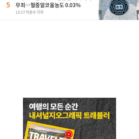
5
무죄…혈중알코올농도 0.03%
13:17 어윤수 기자