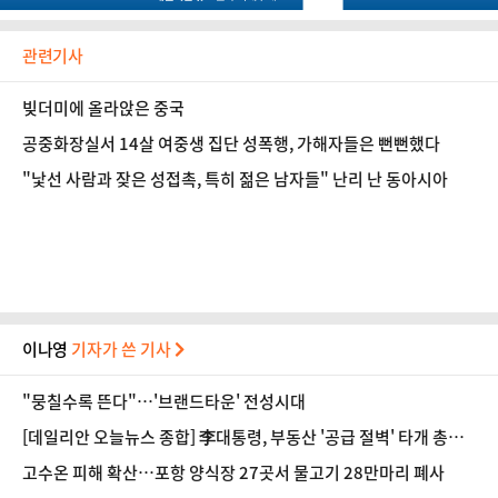
관련기사
빚더미에 올라앉은 중국
공중화장실서 14살 여중생 집단 성폭행, 가해자들은 뻔뻔했다
"낯선 사람과 잦은 성접촉, 특히 젊은 남자들" 난리 난 동아시아
이나영
기자가 쓴 기사
"뭉칠수록 뜬다"…'브랜드타운' 전성시대
[데일리안 오늘뉴스 종합] 李대통령, 부동산 '공급 절벽' 타개 총력
전, 국민의힘, '청년 지지' 사수 위해 李 견제 사활 등
고수온 피해 확산…포항 양식장 27곳서 물고기 28만마리 폐사