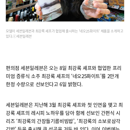
모델이 세븐일레븐과 최강록 셰프가 협업해 출시하는 '네오25화이트' 제품을 소개하고
있다.ⓒ세븐일레븐
편의점 세븐일레븐은 오는 8일 최강록 셰프와 협업한 프리
미엄 증류식 소주 최강록 셰프의 ‘네오25화이트’를 2만개
한정 수량으로 선보인다고 6일 밝혔다.
세븐일레븐은 지난해 3월 최강록 셰프와 첫 인연을 맺고 최
강록 셰프의 레시피 노하우를 담아 함께 선보인 간편식 시
리즈 ‘최강록의 간장들기름비빔밥’, ‘최강록의 소보로삼각
김밥’ 등을 출시해 큰 성공을 거둔 바 있다. 이어 이번에는