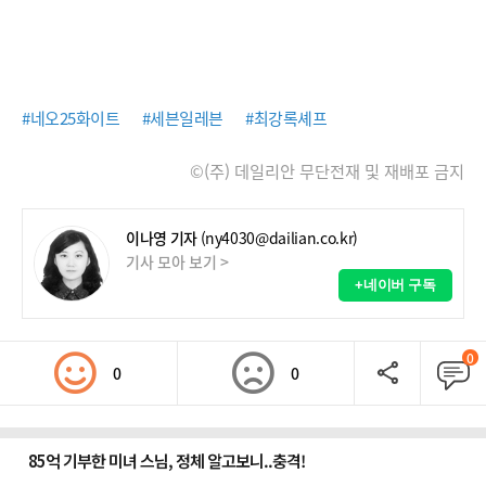
#네오25화이트
#세븐일레븐
#최강록셰프
©(주) 데일리안 무단전재 및 재배포 금지
이나영 기자
(ny4030@dailian.co.kr)
기사 모아 보기 >
+네이버 구독
0
0
0