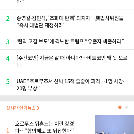
다”
2
송영길·김민석, '조희대 탄핵' 외치자…與법사위원들
"즉시 대법관 제청하라"
3
‘탄약 고갈 보도’에 격노한 트럼프 “유출자 색출하라”
4
[주간코인] 지금은 살 때 아니다?…비트코인 왜 못 오르
나
5
UAE “호르무즈서 선박 15척 줄줄이 피격…1명 사망·
20명 부상”
실시간 인기뉴스
●
●
호르무즈 뒤흔드는 이란 강경
1
파…“합의해도 또 뒤집힌다”