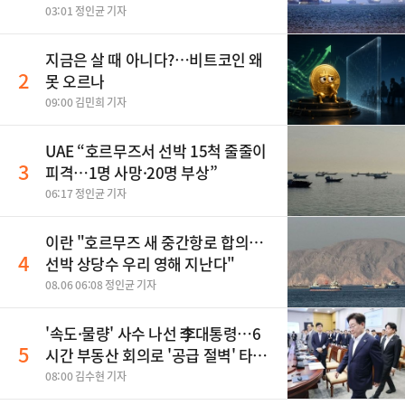
03:01 정인균 기자
지금은 살 때 아니다?…비트코인 왜
2
못 오르나
09:00 김민희 기자
UAE “호르무즈서 선박 15척 줄줄이
3
피격…1명 사망·20명 부상”
06:17 정인균 기자
이란 "호르무즈 새 중간항로 합의…
4
선박 상당수 우리 영해 지난다"
08.06 06:08 정인균 기자
'속도·물량' 사수 나선 李대통령…6
5
시간 부동산 회의로 '공급 절벽' 타개
총력전
08:00 김수현 기자