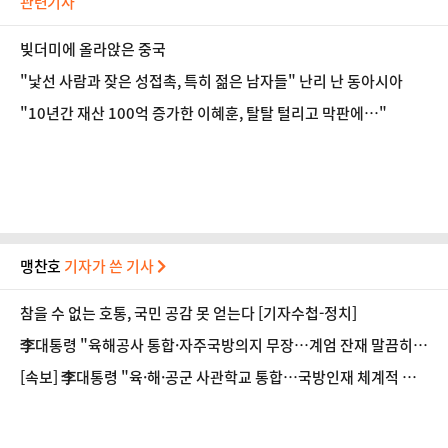
관련기사
빚더미에 올라앉은 중국
"낯선 사람과 잦은 성접촉, 특히 젊은 남자들" 난리 난 동아시아
"10년간 재산 100억 증가한 이혜훈, 탈탈 털리고 막판에…"
맹찬호
기자가 쓴 기사
참을 수 없는 호통, 국민 공감 못 얻는다 [기자수첩-정치]
李대통령 "육해공사 통합·자주국방의지 무장…계엄 잔재 말끔히
청산"
[속보] 李대통령 "육·해·공군 사관학교 통합…국방인재 체계적 양
성"