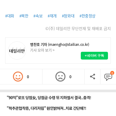
#대화
#북한
#속보
#재개
#청와대
#한중정상
©(주) 데일리안 무단전재 및 재배포 금지
맹찬호 기자
(maengho@dailian.co.kr)
기사 모아 보기 >
+네이버 구독
0
0
0