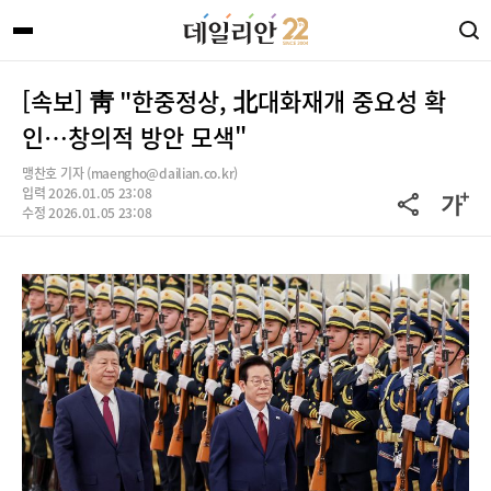
[속보] 靑 "한중정상, 北대화재개 중요성 확
인…창의적 방안 모색"
맹찬호 기자 (maengho@dailian.co.kr)
입력 2026.01.05 23:08
수정 2026.01.05 23:08