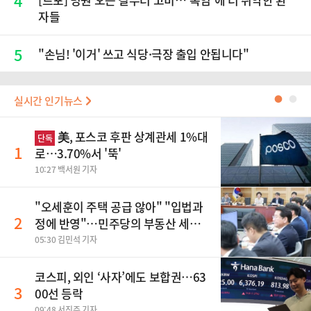
4
자들
5
"손님! '이거' 쓰고 식당·극장 출입 안됩니다"
실시간 인기뉴스
●
●
美, 포스코 후판 상계관세 1%대
단독
1
로…3.70%서 '뚝'
10:27 백서원 기자
"오세훈이 주택 공급 않아" "입법과
2
정에 반영"…민주당의 부동산 세제
개편 해법은
05:30 김민석 기자
코스피, 외인 ‘사자’에도 보합권…63
3
00선 등락
09:48 서진주 기자