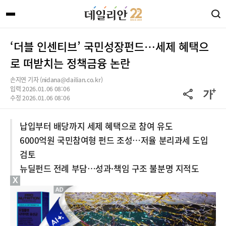
‘더블 인센티브’ 국민성장펀드…세제 혜택으
로 떠받치는 정책금융 논란
손지연 기자 (nidana@dailian.co.kr)
입력 2026.01.06 08:06
수정 2026.01.06 08:06
납입부터 배당까지 세제 혜택으로 참여 유도
6000억원 국민참여형 펀드 조성…저율 분리과세 도입
검토
뉴딜펀드 전례 부담…성과·책임 구조 불분명 지적도
X