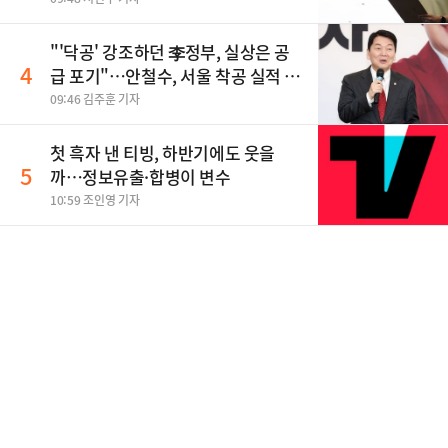
"'닥공' 강조하던 李정부, 실상은 공
4
급 포기"…안철수, 서울 착공 실적 미
달 비판
09:46 김주훈 기자
첫 흑자 낸 티빙, 하반기에도 웃을
5
까…정보유출·합병이 변수
10:59 조인영 기자