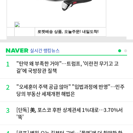
실시간 랭킹뉴스
1
"탄약 왜 부족한 거야"…트럼프, '이란전 무기고 고
갈'에 국방장관 질책
2
"오세훈이 주택 공급 않아" "입법과정에 반영"…민주
당의 부동산 세제개편 해법은
3
[단독] 美, 포스코 후판 상계관세 1%대로…3.70%서
'뚝'
[르포] 병원 오는 길부터 고비…'폭염'에 더 취약한 환