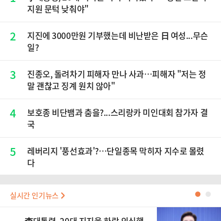
지원 문턱 낮춰야"
2
지진에 3000만원 기부했는데 비난받은 日 여성...무슨
일?
3
진종오, 돌려차기 피해자 만나 사과…피해자 "저는 정
말 괜찮고 징계 원치 않아"
4
보호종 비단뱀과 춤을?...스리랑카 미인대회 참가자 결
국
5
레버리지 '풍선효과'?…단일종목 막히자 지수로 몰렸
다
실시간 인기뉴스
●
●
李대통령, 20대 지지율 하락 의식했