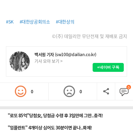
#SK
#대한상공회의소
#대한상의
©(주) 데일리안 무단전재 및 재배포 금지
백서원 기자
(sw100@dailian.co.kr)
기사 모아 보기 >
+네이버 구독
0
0
0