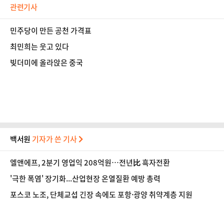
관련기사
민주당이 만든 공천 가격표
최민희는 웃고 있다
빚더미에 올라앉은 중국
백서원
기자가 쓴 기사
엘앤에프, 2분기 영업익 208억원…전년比 흑자전환
'극한 폭염' 장기화...산업현장 온열질환 예방 총력
포스코 노조, 단체교섭 긴장 속에도 포항·광양 취약계층 지원