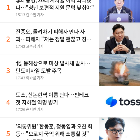
1
나…"청년 보편적 지원 문턱 낮춰야"
15:13 김수현 기자
진종오, 돌려차기 피해자 만나 사
2
과…피해자 "저는 정말 괜찮고 징계
원치 않아"
17:42 고수정 기자
北, 동해상으로 미상 발사체 발사…
3
탄도미사일 도발 주목
17:43 이바름 기자
토스, 신논현역 이름 단다…핀테크
4
첫 지하철 역명 병기
17:26 손지연 기자
'외통위원' 한동훈, 정동영과 오찬 회
5
동…"오로지 국익 위해 소통할 것"