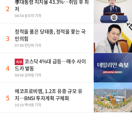
李대통령 지지율 43.3%…취임 후 최
2
저
08:54 송오미 기자
정적을 품은 당태종, 정적을 쫓는 국
3
민의힘
07:00 민단비 기자
코스닥 4%대 급등…매수 사이
속보
4
드카 발동
09:56 김하랑 기자
에코프로비엠, 1.2조 유증 규모 유
5
지…BNSI 투자계획 구체화
10:10 백서원 기자