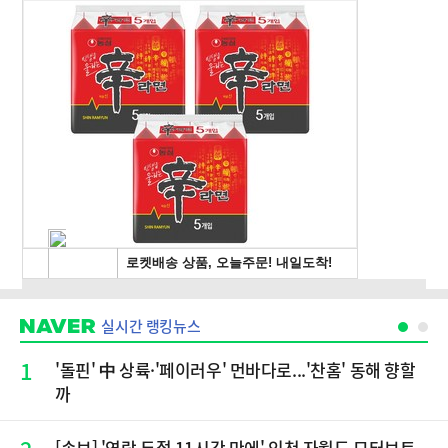
실시간 랭킹뉴스
1
'돌핀' 中 상륙·'페이러우' 먼바다로...'찬홈' 동해 향할
까
[속보] '연락 두절 11시간 만에' 인천 자월도 모터보트