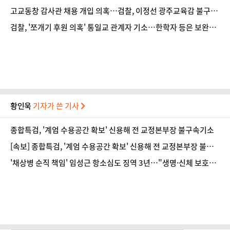
고교동창 감사관 채용 개입 의혹…검찰, 이정선 광주교육감 불구속
기소
검찰, '쪼개기 후원 의혹' 통일교 관계자 기소…한학자 등은 보완수
사 요구
황인욱
기자가 쓴 기사
종합특검, '계엄 수용공간 확보' 신용해 전 교정본부장 불구속기소
[속보] 종합특검, '계엄 수용공간 확보' 신용해 전 교정본부장 불구
속기소
'채상병 순직 책임' 임성근 항소심도 징역 3년…"생명·신체 보호
의무 저버려"