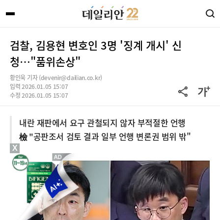
검찰, 김용현 변호인 3명 '징계 개시' 신
청…"품위손상"
황인욱 기자 (devenir@dailian.co.kr)
입력 2026.01.05 15:07
수정 2026.01.05 15:07
내란 재판에서 요구 관철되지 않자 부적절한 언행
檢 "공판조서 검토 결과 일부 언행 변론권 범위 밖"
X