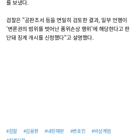
를 보냈다.
검찰은 "공판조서 등을 면밀히 검토한 결과, 일부 언행이
'변론권의 범위를 벗어난 품위손상 행위'에 해당한다고 판
단돼 징계 개시를 신청했다"고 설명했다.
#검찰
#김용현
#내란재판
#변호인
#비상계엄