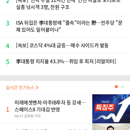
2
실종 낚시객 3명, 전원 구조
3
ISA 뒤집은 李대통령에 "졸속"이라는 野…민주당 "문
제 있어도 밀어붙이나"
4
[속보] 코스닥 4%대 급등…매수 사이드카 발동
5
李대통령 지지율 43.3%…취임 후 최저 [리얼미터]
실시간 인기뉴스
●
●
미래에셋벤처·아주IB투자 등 강세…
1
스페이스X 기대감 반영
09:37 김하랑 기자