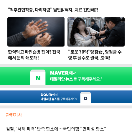
관련기사
검찰, '서해 피격' 반쪽 항소에…국민의힘 "면피성 항소"