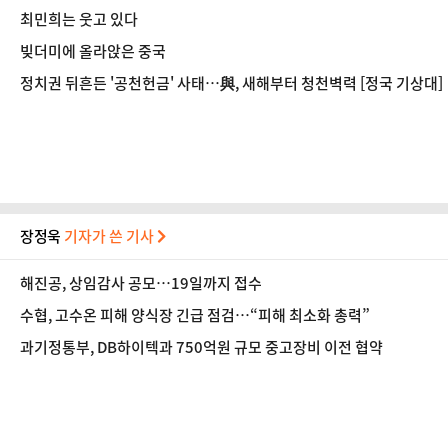
최민희는 웃고 있다
빚더미에 올라앉은 중국
정치권 뒤흔든 '공천헌금' 사태…與, 새해부터 청천벽력 [정국 기상대]
장정욱
기자가 쓴 기사
해진공, 상임감사 공모…19일까지 접수
수협, 고수온 피해 양식장 긴급 점검…“피해 최소화 총력”
과기정통부, DB하이텍과 750억원 규모 중고장비 이전 협약