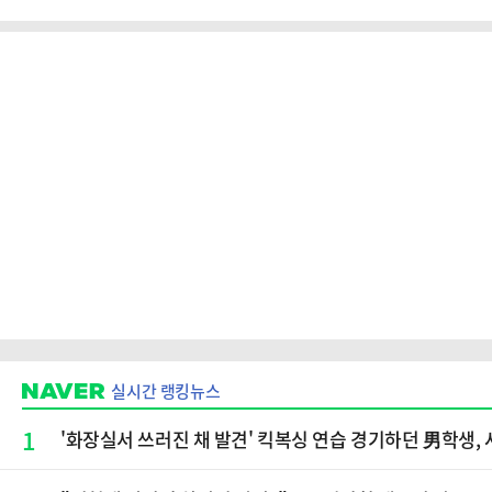
실시간 랭킹뉴스
1
'화장실서 쓰러진 채 발견' 킥복싱 연습 경기하던 男학생, 