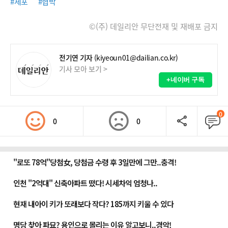
#체포
#협박
©(주) 데일리안 무단전재 및 재배포 금지
전기연 기자
(kiyeoun01@dailian.co.kr)
기사 모아 보기 >
+네이버 구독
0
0
0