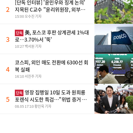
[단독 인터뷰] '윤민우와 징계 논의'
2
지목된 C교수 "윤리위원장, 외부와
논의 잘못된 행위"
15:00 오수진 기자
美, 포스코 후판 상계관세 1%대
단독
3
로…3.70%서 '뚝'
10:27 백서원 기자
코스피, 외인 매도 전환에 6300선 회
4
복 실패
16:10 서진주 기자
영장 집행일 10일 도과 원희룡
단독
5
포렌식 시도한 특검…"위법 증거 수
집" 지적
08.05 17:10 황인욱 기자