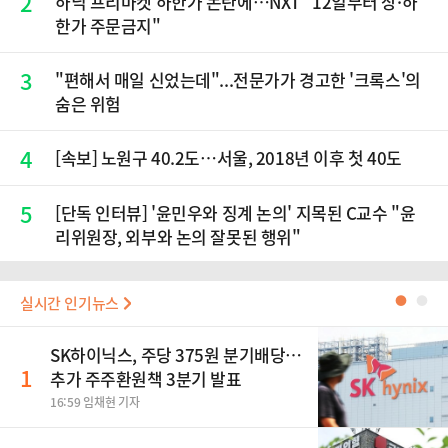
2
하닉 프리마켓 하한가 논란에…NXT "12일부터 상·하
한가 주문금지"
3
"편해서 매일 신었는데"...전문가가 경고한 '크록스'의
숨은 위험
4
[속보] 노원구 40.2도…서울, 2018년 이후 첫 40도
5
[단독 인터뷰] '윤민우와 징계 논의' 지목된 C교수 "윤
리위원장, 외부와 논의 잘못된 행위"
실시간 인기뉴스
●
●
SK하이닉스, 주당 375원 분기배당…
1
추가 주주환원책 3분기 발표
16:59 임채현 기자