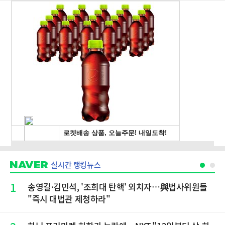
실시간 랭킹뉴스
1
송영길·김민석, '조희대 탄핵' 외치자…與법사위원들
"즉시 대법관 제청하라"