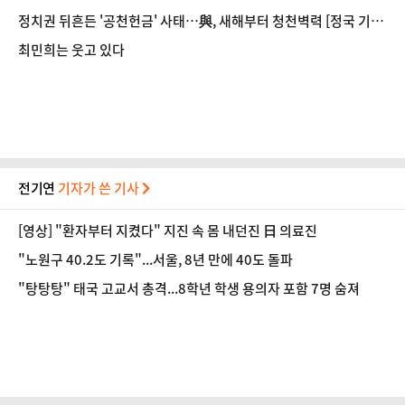
정치권 뒤흔든 '공천헌금' 사태…與, 새해부터 청천벽력 [정국 기상
대]
최민희는 웃고 있다
전기연
기자가 쓴 기사
[영상] "환자부터 지켰다" 지진 속 몸 내던진 日 의료진
"노원구 40.2도 기록"...서울, 8년 만에 40도 돌파
"탕탕탕" 태국 고교서 총격...8학년 학생 용의자 포함 7명 숨져