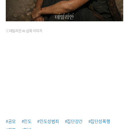
ⓒ데일리안 AI 삽화 이미지
#공모
#인도
#인도성범죄
#집단강간
#집단성폭행