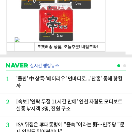
실시간 랭킹뉴스
1
'돌핀' 中 상륙·'페이러우' 먼바다로...'찬홈' 동해 향할
까
2
[속보] '연락 두절 11시간 만에' 인천 자월도 모터보트
실종 낚시객 3명, 전원 구조
3
ISA 뒤집은 李대통령에 "졸속"이라는 野…민주당 "문
제 있어도 밀어붙이나"