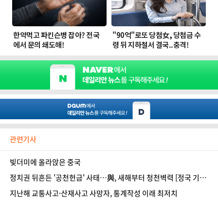
관련기사
빚더미에 올라앉은 중국
정치권 뒤흔든 '공천헌금' 사태…與, 새해부터 청천벽력 [정국 기상
대]
지난해 교통사고·산재사고 사망자, 통계작성 이래 최저치