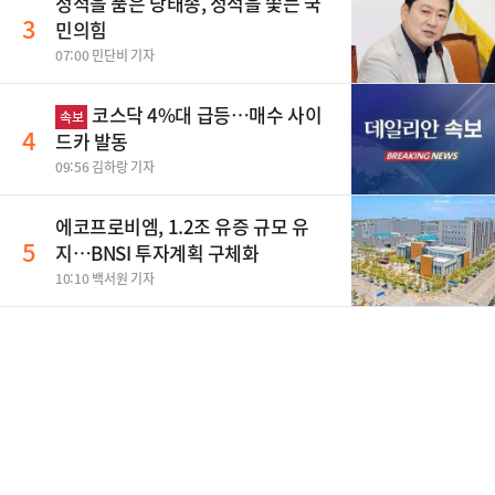
정적을 품은 당태종, 정적을 쫓는 국
3
민의힘
07:00 민단비 기자
코스닥 4%대 급등…매수 사이
속보
4
드카 발동
09:56 김하랑 기자
에코프로비엠, 1.2조 유증 규모 유
5
지…BNSI 투자계획 구체화
10:10 백서원 기자