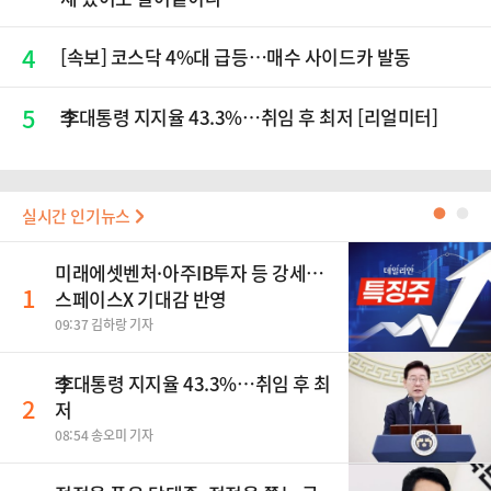
4
[속보] 코스닥 4%대 급등…매수 사이드카 발동
5
李대통령 지지율 43.3%…취임 후 최저 [리얼미터]
실시간 인기뉴스
●
●
미래에셋벤처·아주IB투자 등 강세…
1
스페이스X 기대감 반영
09:37 김하랑 기자
李대통령 지지율 43.3%…취임 후 최
2
저
08:54 송오미 기자