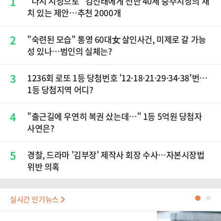
1
“다시 시청으로” 김선태에게 전한 40세 충주시장의 재
치 있는 제안…추천 2000개
2
"숙련된 모습" 통영 60대女 살인사건, 미제로 갈 가능
성 있나…범인의 실체는?
3
1236회 로또 1등 당첨번호 '12·18·21·29·34·38'번…
1등 당첨지역 어디?
4
"출근길에 우연히 복권 샀는데…" 1등 5억원 당첨자
사연은?
5
경찰, 드라마 '김부장' 제작사 회장 수사…자본시장법
위반 의혹
실시간 인기뉴스
●
●