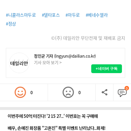
#니콜라스마두로
#델타포스
#마두로
#베네수엘라
#정상
©(주) 데일리안 무단전재 및 재배포 금지
정인균 기자
(Ingyun@dailian.co.kr)
기사 모아 보기 >
+네이버 구독
0
0
0