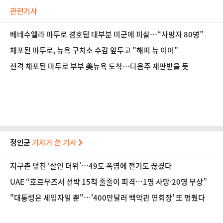
관련기사
베네수엘라 마두로 경호팀 대부분 미군에 피살…“사망자 80명”
체포된 마두로, 뉴욕 구치소 수감 앞두고 "해피 뉴 이어"
전격 체포된 마두로 부부 美뉴욕 도착…다음주 재판받을 듯
정인균
기자가 쓴 기사
지구촌 덮친 ‘살인 더위’…49도 폭염에 전기도 끊겼다
UAE “호르무즈서 선박 15척 줄줄이 피격…1명 사망·20명 부상”
"대통령은 세입자일 뿐"…'400만달러 백악관 연회장' 또 멈췄다