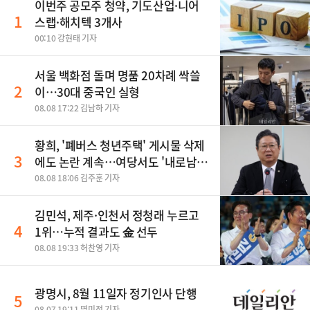
이번주 공모주 청약, 기도산업·니어
1
스랩·해치텍 3개사
00:10 강현태 기자
서울 백화점 돌며 명품 20차례 싹쓸
2
이…30대 중국인 실형
08.08 17:22 김남하 기자
황희, '폐버스 청년주택' 게시물 삭제
3
에도 논란 계속…여당서도 '내로남
불' 비판
08.08 18:06 김주훈 기자
김민석, 제주·인천서 정청래 누르고
4
1위…누적 결과도 金 선두
08.08 19:33 허찬영 기자
광명시, 8월 11일자 정기인사 단행
5
08.07 19:11 명미정 기자