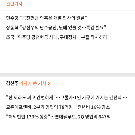
관련기사
민주당 "공천헌금 의혹은 개별 인사의 일탈"
장동혁 "강선우의 단수공천, 뒷배 있을 것…특검 필요"
조국 "민주당 공천헌금 사태, 구태정치…본질 직시하라"
김찬주
기자가 쓴 기사
"한 끼라도 싸고 간편하게"…고물가·1인 가구에 커지는 간편식 시
장
교촌에프앤비, 2분기 영업익 78억원…전년비 16% 감소
"해외법인 133% 껑충"…롯데웰푸드, 2Q 영업익 647억