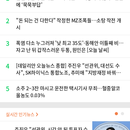
에 ‘묵묵부답’
2
"돈 되는 건 다한다" 작정한 MZ조폭들…소탕 작전 개
시
3
폭염 다소 누그러져 '낮 최고 35도'·동해안 이틀째 비…
자고 난 뒤 갑작스러운 두통, 원인은 [오늘 날씨]
4
[데일리안 오늘뉴스 종합] 주진우 "선관위, 대선도 수
사", SK하이닉스 통합노조, 추미애 "지방재정 바꿔
야", 세제개편 이달 정리 등
5
소주 2~3잔 마시고 운전한 택시기사 무죄…혈중알코
올농도 0.03%
실시간 인기뉴스
●
●
주진우 "선관위, 시간 안 된 투표자 수