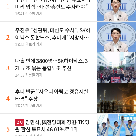
1
미리 입력…대선·총선도 수사해야"
16:41 김수현 기자
주진우 "선관위, 대선도 수사", SK하
2
이닉스 통합노조, 추미애 "지방재정
바꿔야", 세제개편 이달 정리 등
17:55 한보라 기자
나흘 만에 3800명…SK하이닉스, 3
3
개 노조 묶는 통합노조 추진
14:53 지봉철 기자
후티 반군 "사우디 아람코 정유시설
4
타격" 주장
17:23 한보라 기자
김민석, 與전당대회 강원·TK 당
속보
5
원 합산 투표서 46.01%로 1위