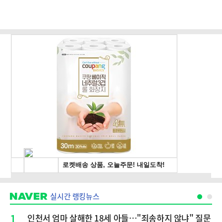
실시간 랭킹뉴스
1
인천서 엄마 살해한 18세 아들…"죄송하지 않냐" 질문